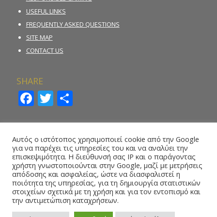
USEFUL LINKS
FREQUENTLY ASKED QUESTIONS
SITE MAP
CONTACT US
SHARE
Facebook
Twitter
Share
INCIDENT REPORTING FORM
Αυτός ο ιστότοπος χρησιμοποιεί cookie από την Google
για να παρέχει τις υπηρεσίες του και να αναλύει την
REPORT ILLEGAL GAMBLING ACTIVITY
επισκεψιμότητα. Η διεύθυνσή σας IP και ο παράγοντας
χρήστη γνωστοποιούνται στην Google, μαζί με μετρήσεις
ONLINE REPORTING FORM – WHISTLEBLOWING
απόδοσης και ασφαλείας, ώστε να διασφαλιστεί η
ποιότητα της υπηρεσίας, για τη δημιουργία στατιστικών
στοιχείων σχετικά με τη χρήση και για τον εντοπισμό και
την αντιμετώπιση καταχρήσεων.