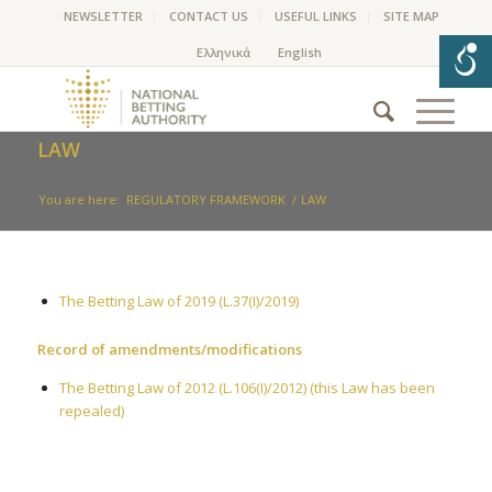
NEWSLETTER
CONTACT US
USEFUL LINKS
SITE MAP
LAW
You are here:
REGULATORY FRAMEWORK
/
LAW
The Betting Law of 2019 (L.37(I)/2019)
Record of amendments/modifications
The Betting Law of 2012 (L.106(I)/2012) (this Law has been
repealed)