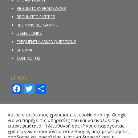
THE AUTHORITY
REGULATORY FRAMEWORK
REGULATED ENTITIES
RESPONSIBLE GAMING
USEFUL LINKS
FREQUENTLY ASKED QUESTIONS
SITE MAP
CONTACT US
SHARE
Facebook
Twitter
Share
INCIDENT REPORTING FORM
Αυτός ο ιστότοπος χρησιμοποιεί cookie από την Google
για να παρέχει τις υπηρεσίες του και να αναλύει την
REPORT ILLEGAL GAMBLING ACTIVITY
επισκεψιμότητα. Η διεύθυνσή σας IP και ο παράγοντας
χρήστη γνωστοποιούνται στην Google, μαζί με μετρήσεις
ONLINE REPORTING FORM – WHISTLEBLOWING
απόδοσης και ασφαλείας, ώστε να διασφαλιστεί η