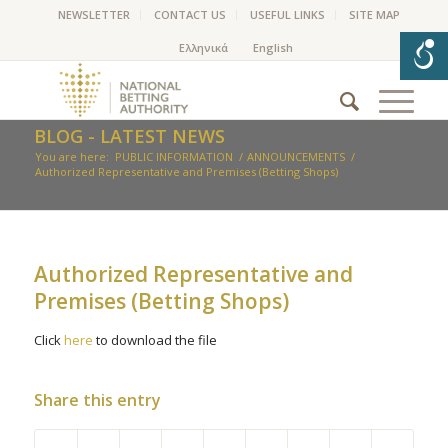
NEWSLETTER
CONTACT US
USEFUL LINKS
SITE MAP
BLOG - LATEST NEWS
You are here:
PUBLIC INFORMATION
/
ANNOUNCEMENTS
/
Authorized Representative and Premises (Betting Shops)
Authorized Representative and
Premises (Betting Shops)
Click
here
to download the file
Share this entry