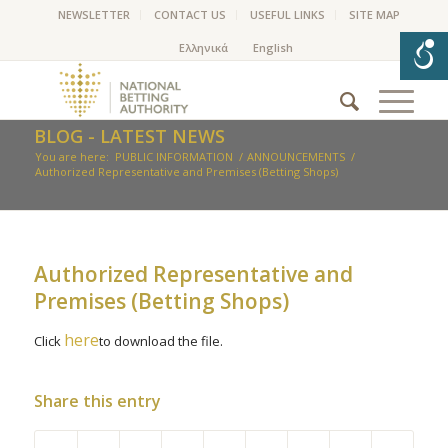
NEWSLETTER
CONTACT US
USEFUL LINKS
SITE MAP
BLOG - LATEST NEWS
You are here:
PUBLIC INFORMATION
/
ANNOUNCEMENTS
/
Authorized Representative and Premises (Betting Shops)
Authorized Representative and
Premises (Betting Shops)
here
Click
to download the file.
Share this entry