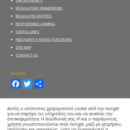
THE AUTHORITY
REGULATORY FRAMEWORK
REGULATED ENTITIES
RESPONSIBLE GAMING
USEFUL LINKS
FREQUENTLY ASKED QUESTIONS
SITE MAP
CONTACT US
SHARE
Facebook
Twitter
Share
INCIDENT REPORTING FORM
Αυτός ο ιστότοπος χρησιμοποιεί cookie από την Google
για να παρέχει τις υπηρεσίες του και να αναλύει την
REPORT ILLEGAL GAMBLING ACTIVITY
επισκεψιμότητα. Η διεύθυνσή σας IP και ο παράγοντας
χρήστη γνωστοποιούνται στην Google, μαζί με μετρήσεις
ONLINE REPORTING FORM – WHISTLEBLOWING
απόδοσης και ασφαλείας, ώστε να διασφαλιστεί η