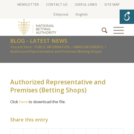
NEWSLETTER
CONTACT US
USEFUL LINKS
SITE MAP
BLOG - LATEST NEWS
You are here:
PUBLIC INFORMATION
/
ANNOUNCEMENTS
/
Authorized Representative and Premises (Betting Shops)
Authorized Representative and
Premises (Betting Shops)
Click
here
to download the file.
Share this entry