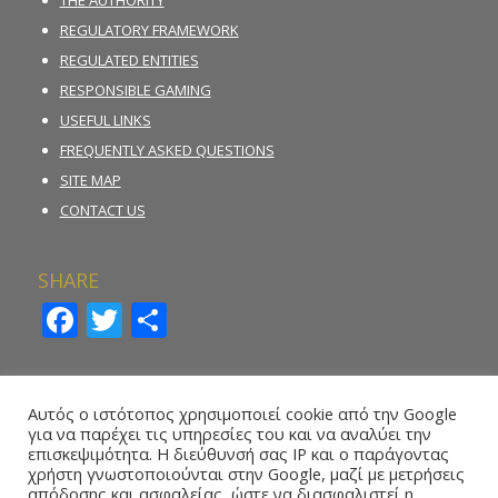
THE AUTHORITY
REGULATORY FRAMEWORK
REGULATED ENTITIES
RESPONSIBLE GAMING
USEFUL LINKS
FREQUENTLY ASKED QUESTIONS
SITE MAP
CONTACT US
SHARE
Facebook
Twitter
Share
INCIDENT REPORTING FORM
Αυτός ο ιστότοπος χρησιμοποιεί cookie από την Google
για να παρέχει τις υπηρεσίες του και να αναλύει την
REPORT ILLEGAL GAMBLING ACTIVITY
επισκεψιμότητα. Η διεύθυνσή σας IP και ο παράγοντας
χρήστη γνωστοποιούνται στην Google, μαζί με μετρήσεις
ONLINE REPORTING FORM – WHISTLEBLOWING
απόδοσης και ασφαλείας, ώστε να διασφαλιστεί η