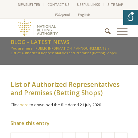
NEWSLETTER
CONTACT US
USEFUL LINKS
SITE MAP
BLOG - LATEST NEWS
You are here:
PUBLIC INFORMATION
/
ANNOUNCEMENTS
/
List of Authorized Representatives and Premises (Betting Shops)
List of Authorized Representatives
and Premises (Betting Shops)
Click
here
to download the file dated 21 July 2020.
Share this entry