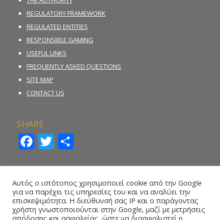
THE AUTHORITY
REGULATORY FRAMEWORK
REGULATED ENTITIES
RESPONSIBLE GAMING
USEFUL LINKS
FREQUENTLY ASKED QUESTIONS
SITE MAP
CONTACT US
SHARE
Facebook
Twitter
Share
INCIDENT REPORTING FORM
Αυτός ο ιστότοπος χρησιμοποιεί cookie από την Google
για να παρέχει τις υπηρεσίες του και να αναλύει την
REPORT ILLEGAL GAMBLING ACTIVITY
επισκεψιμότητα. Η διεύθυνσή σας IP και ο παράγοντας
χρήστη γνωστοποιούνται στην Google, μαζί με μετρήσεις
ONLINE REPORTING FORM – WHISTLEBLOWING
απόδοσης και ασφαλείας, ώστε να διασφαλιστεί η