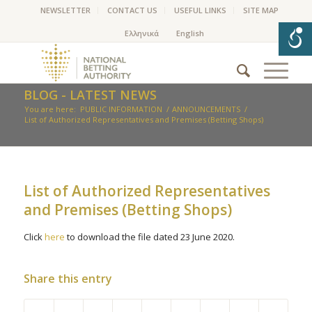
NEWSLETTER
CONTACT US
USEFUL LINKS
SITE MAP
BLOG - LATEST NEWS
You are here:
PUBLIC INFORMATION
/
ANNOUNCEMENTS
/
List of Authorized Representatives and Premises (Betting Shops)
List of Authorized Representatives
and Premises (Betting Shops)
Click
here
to download the file dated 23 June 2020.
Share this entry