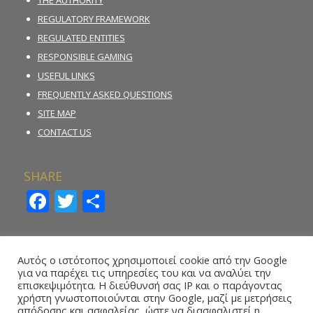
THE AUTHORITY
REGULATORY FRAMEWORK
REGULATED ENTITIES
RESPONSIBLE GAMING
USEFUL LINKS
FREQUENTLY ASKED QUESTIONS
SITE MAP
CONTACT US
SHARE
Facebook
Twitter
Share
INCIDENT REPORTING FORM
Αυτός ο ιστότοπος χρησιμοποιεί cookie από την Google
για να παρέχει τις υπηρεσίες του και να αναλύει την
REPORT ILLEGAL GAMBLING ACTIVITY
επισκεψιμότητα. Η διεύθυνσή σας IP και ο παράγοντας
χρήστη γνωστοποιούνται στην Google, μαζί με μετρήσεις
ONLINE REPORTING FORM – WHISTLEBLOWING
απόδοσης και ασφαλείας, ώστε να διασφαλιστεί η