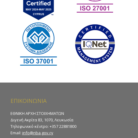
ΕΠΙΚΟΙΝΩΝΙΑ
ΕΘΝΙΚΗ ΑΡΧΗ ΣΤΟΙΧΗΜΑΤΩΝ
Διγενή Ακρίτα 83, 1070, Λευκωσία
Τηλεφωνικό κέντρο: +357 22881800
Email:
info@nba.gov.cy