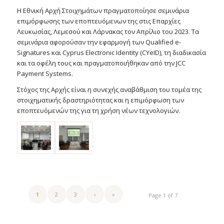
Η Εθνική Αρχή Στοιχημάτων πραγματοποίησε σεμινάρια
επιμόρφωσης των εποπτευόμενων της στις Επαρχίες
Λευκωσίας, Λεμεσού και Λάρνακας τον Απρίλιο του 2023. Τα
σεμινάρια αφορούσαν την εφαρμογή των Qualified e-
Signatures και Cyprus Electronic Identity (CYeID), τη διαδικασία
και τα οφέλη τους και πραγματοποιήθηκαν από την JCC
Payment Systems.
Στόχος της Αρχής είναι η συνεχής αναβάθμιση του τομέα της
στοιχηματικής δραστηριότητας και η επιμόρφωση των
εποπτευόμενών της για τη χρήση νέων τεχνολογιών.
1
2
3
›
»
Page 1 of 7