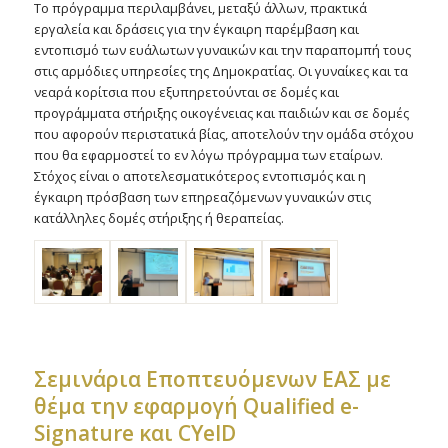
Το πρόγραμμα περιλαμβάνει, μεταξύ άλλων, πρακτικά
εργαλεία και δράσεις για την έγκαιρη παρέμβαση και
εντοπισμό των ευάλωτων γυναικών και την παραπομπή τους
στις αρμόδιες υπηρεσίες της Δημοκρατίας. Οι γυναίκες και τα
νεαρά κορίτσια που εξυπηρετούνται σε δομές και
προγράμματα στήριξης οικογένειας και παιδιών και σε δομές
που αφορούν περιστατικά βίας, αποτελούν την ομάδα στόχου
που θα εφαρμοστεί το εν λόγω πρόγραμμα των εταίρων.
Στόχος είναι ο αποτελεσματικότερος εντοπισμός και η
έγκαιρη πρόσβαση των επηρεαζόμενων γυναικών στις
κατάλληλες δομές στήριξης ή θεραπείας.
Σεμινάρια Εποπτευόμενων ΕΑΣ με
θέμα την εφαρμογή Qualified e-
Signature και CYeID