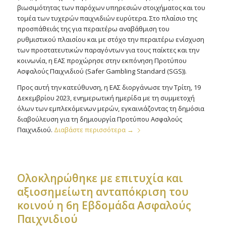
βιωσιμότητας των παρόχων υπηρεσιών στοιχήματος και του
τομέα των τυχερών παιχνιδιών ευρύτερα. Στο πλαίσιο της
προσπάθειάς της για περαιτέρω αναβάθμιση του
ρυθμιστικού πλαισίου και με στόχο την περαιτέρω ενίσχυση
των προστατευτικών παραγόντων για τους παίκτες και την
κοινωνία, η ΕΑΣ προχώρησε στην εκπόνηση Προτύπου
Ασφαλούς Παιχνιδιού (Safer Gambling Standard (SGS)).
Προς αυτή την κατεύθυνση, η ΕΑΣ διοργάνωσε την Τρίτη, 19
Δεκεμβρίου 2023, ενημερωτική ημερίδα με τη συμμετοχή
όλων των εμπλεκόμενων μερών, εγκαινιάζοντας τη δημόσια
διαβούλευση για τη δημιουργία Προτύπου Ασφαλούς
Παιχνιδιού.
Διαβάστε περισσότερα
→
Ολοκληρώθηκε με επιτυχία και
αξιοσημείωτη ανταπόκριση του
κοινού η 6η Εβδομάδα Ασφαλούς
Παιχνιδιού