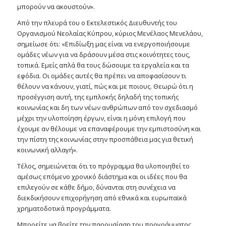
μπορούν να ακουστούν».
Από την πλευρά του ο Εκτελεστικός Διευθυντής του
Οργανισμού Νεολαίας Κύπρου, κύριος Μενέλαος Μενελάου,
σημείωσε ότι: «Επιδίωξη μας είναι να ενεργοποιήσουμε
ομάδες νέων για να δράσουν μέσα στις κοινότητες τους,
τοπικά. Εμείς απλά θα τους δώσουμε τα εργαλεία και τα
εφόδια. Οι ομάδες αυτές θα πρέπει να αποφασίσουν τι
θέλουν να κάνουν, γιατί, πώς και με ποιους. Θεωρώ ότι η
προσέγγιση αυτή, της εμπλοκής δηλαδή της τοπικής
κοινωνίας και δη των νέων ανθρώπων από τον σχεδιασμό
μέχρι την υλοποίηση έργων, είναι η μόνη επιλογή που
έχουμε αν θέλουμε να επαναφέρουμε την εμπιστοσύνη και
την πίστη της κοινωνίας στην προσπάθεια μας για θετική
κοινωνική αλλαγή».
Τέλος, σημειώνεται ότι το πρόγραμμα θα υλοποιηθεί το
αμέσως επόμενο χρονικό διάστημα και οι ιδέες που θα
επιλεγούν σε κάθε δήμο, δύνανται στη συνέχεια να
διεκδικήσουν επιχορήγηση από εθνικά και ευρωπαϊκά
χρηματοδοτικά προγράμματα.
Μπορείτε να βρείτε την παρουσίαση του προγράμματος