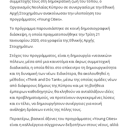
συμμετοχής τους στη δημοκρατική ζωή του τόπου, o
Οργανισμός Νεολαίας Κύπρου σε συνεργασία με την Εθνική
Αρχή Στοιχημάτων ανακοίνωσαν την υλοποίηση του
προγράμματος «Young Cities».
Το πρόγραμμα παρουσιάστηκε σε κοινή δημοσιογραφική
διάσκεψη, η οποία πραγματοποιήθηκε την Τρίτη 21
Ιανουαρίου 2020, στα γραφεία της Εθνικής Αρχής
Στοιχημάτων.
Στόχος του προγράμματος, είναι η δημιουργία «νεανικών»
πόλεων, μέσα από μια καινοτόμα και άκρως συμμετοχική
διαδικασία, η οποία θέτει στο επίκεντρο τη δημιουργικότητα
και τη δυναμική των νέων. Ειδικότερα, θα ακολουθηθεί η
μέθοδος «Τhink and Do Tank», μέσω της οποίας ομάδες νέων
από διάφορους δήμους της Κύπρου και με τη βοήθεια
έμπειρων καθοδηγητών, θα κληθούν να ανταλλάξουν ιδέες
και προβληματισμούς, να προτείνουν συγκεκριμένες λύσεις
και εν τέλει, να δημιουργήσουν συνέργειες για κοινή
ανάληψη δράσεων εντός της πόλης τους.
Περαιτέρω, βασικοί άξονες του προγράμματος «Young Cities»
είναι η καλλιέργεια σύγχρονων δεξιοτήτων στους νέους, αλλά