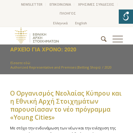
NEWSLETTER
ΕΠΙΚΟΙΝΩΝΙΑ
ΧΡΗΣΙΜΕΣ ΣΥΝΔΕΣΕΙΣ
ΠΛΟΗΓΟΣ
ΑΡΧΕΊΟ ΓΙΑ ΧΡΌΝΟ: 2020
Είσαστε εδώ:
Authorized Representative and Premises (Betting Shops)
/
2020
Ο Οργανισμός Νεολαίας Κύπρου και
η Εθνική Αρχή Στοιχημάτων
παρουσίασαν το νέο πρόγραμμα
«Young Cities»
Με στόχο την ενδυνάμωση των νέων και την ενίσχυση της