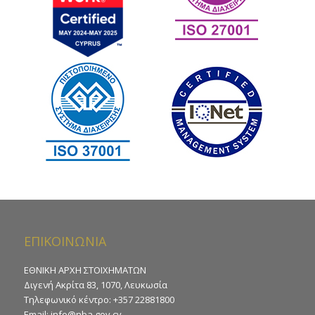
ΕΠΙΚΟΙΝΩΝΙΑ
ΕΘΝΙΚΗ ΑΡΧΗ ΣΤΟΙΧΗΜΑΤΩΝ
Διγενή Ακρίτα 83, 1070, Λευκωσία
Τηλεφωνικό κέντρο: +357 22881800
Email:
info@nba.gov.cy