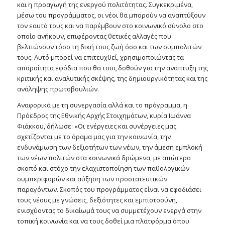
και η προαγωγή της ενεργού πολιτότητας. Συγκεκριμένα,
μέσω του προγράμματος, οι νέοι θα μπορούν να αναπτύξουν
τον εαυτό τους και να παρέμβουν στο κοινωνικό σύνολο στο
οποίο ανήκουν, επιφέροντας θετικές αλλαγές που
βελτιώνουν τόσο τη δική τους ζωή όσο και των συμπολιτών
τους. Αυτό μπορεί να επιτευχθεί, χρησιμοποιώντας τα
απαραίτητα εφόδια που θα τους δοθούν για την ανάπτυξη της
κριτικής και αναλυτικής σκέψης, της δημιουργικότητας και της
ανάληψης πρωτοβουλιών.
Αναφορικά με τη συνεργασία αλλά και το πρόγραμμα, η
Πρόεδρος της Εθνικής Αρχής Στοιχημάτων, κυρία Ιωάννα
Φιάκκου, δήλωσε: «Οι ενέργειες και συνέργειες μας
σχετίζονται με το όραμα μας για την κοινωνία, την
ενδυνάμωση των δεξιοτήτων των νέων, την άμεση εμπλοκή
των νέων πολιτών στα κοινωνικά δρώμενα, με απώτερο
σκοπό και στόχο την ελαχιστοποίηση των παθολογικών
συμπεριφορών και αύξηση των προστατευτικών
παραγόντων. Σκοπός του προγράμματος είναι να εφοδιάσει
τους νέους με γνώσεις, δεξιότητες και εμπιστοσύνη,
ενισχύοντας το δικαίωμά τους να συμμετέχουν ενεργά στην
τοπική κοινωνία και να τους δοθεί μια πλατφόρμα όπου