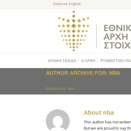
ΑΡΧΙΚΗ ΣΕΛΙΔΑ
Η ΑΡΧΗ
ΡΥΘΜΙΣΤΙΚΟ ΠΛ
AUTHOR ARCHIVE FOR: NBA
Είσαστε εδώ:
nba
About
nba
This author has not written
But we are proud to say t