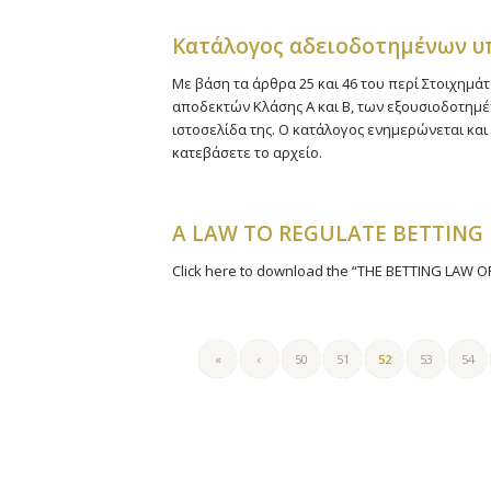
Kατάλογος αδειοδοτημένων 
Με βάση τα άρθρα 25 και 46 του περί Στοιχημάτ
αποδεκτών Κλάσης Α και Β, των εξουσιοδοτη
ιστοσελίδα της. Ο κατάλογος ενημερώνεται και 
κατεβάσετε το αρχείο.
A LAW TO REGULATE BETTING
Click here to download the “THE BETTING LAW OF
«
‹
50
51
52
53
54