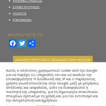
ΧΡΗΣΙΜΕΣ ΣΥΝΔΕΣΕΙΣ
ΣΥΧΝΕΣ ΕΡΩΤΗΣΕΙΣ
ΠΛΟΗΓΟΣ
ΕΠΙΚΟΙΝΩΝΙΑ
ΜΟΙΡΑΣΤΕΙΤΕ ΤΟ
Facebook
Twitter
Μοιραστείτε
ΑΝΑΦΟΡΑ ΠΕΡΙΣΤΑΤΙΚΟΥ ΑΣΦΑΛΕΙΑΣ ΠΛΗΡΟΦΟΡΙΩΝ
ΚΑΤΑΓΓΕΛΙΑ ΠΑΡΑΝΟΜΗΣ ΣΤΟΙΧΗΜΑΤΙΚΗΣ
Αυτός ο ιστότοπος χρησιμοποιεί cookie από την Google
ΔΡΑΣΤΗΡΙΟΤΗΤΑΣ
για να παρέχει τις υπηρεσίες του και να αναλύει την
επισκεψιμότητα. Η διεύθυνσή σας IP και ο παράγοντας
ΗΛΕΚΤΡΟΝΙΚΗ ΦΟΡΜΑ ΥΠΟΒΟΛΗΣ ΑΝΑΦΟΡΑΣ –
χρήστη γνωστοποιούνται στην Google, μαζί με μετρήσεις
WHISTLEBLOWING
απόδοσης και ασφαλείας, ώστε να διασφαλιστεί η
ποιότητα της υπηρεσίας, για τη δημιουργία στατιστικών
στοιχείων σχετικά με τη χρήση και για τον εντοπισμό και
την αντιμετώπιση καταχρήσεων.