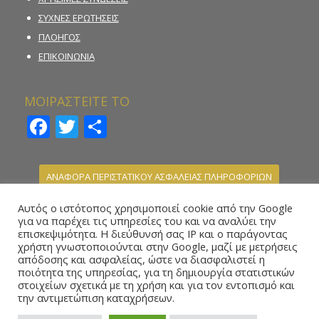
ΣΥΧΝΕΣ ΕΡΩΤΗΣΕΙΣ
ΠΛΟΗΓΟΣ
ΕΠΙΚΟΙΝΩΝΙΑ
ΜΟΙΡΑΣΤΕΙΤΕ ΤΟ
Facebook
Twitter
Μοιραστείτε
ΑΝΑΦΟΡΑ ΠΕΡΙΣΤΑΤΙΚΟΥ ΑΣΦΑΛΕΙΑΣ ΠΛΗΡΟΦΟΡΙΩΝ
ΚΑΤΑΓΓΕΛΙΑ ΠΑΡΑΝΟΜΗΣ ΣΤΟΙΧΗΜΑΤΙΚΗΣ
Αυτός ο ιστότοπος χρησιμοποιεί cookie από την Google
ΔΡΑΣΤΗΡΙΟΤΗΤΑΣ
για να παρέχει τις υπηρεσίες του και να αναλύει την
επισκεψιμότητα. Η διεύθυνσή σας IP και ο παράγοντας
ΗΛΕΚΤΡΟΝΙΚΗ ΦΟΡΜΑ ΥΠΟΒΟΛΗΣ ΑΝΑΦΟΡΑΣ –
χρήστη γνωστοποιούνται στην Google, μαζί με μετρήσεις
WHISTLEBLOWING
απόδοσης και ασφαλείας, ώστε να διασφαλιστεί η
ποιότητα της υπηρεσίας, για τη δημιουργία στατιστικών
στοιχείων σχετικά με τη χρήση και για τον εντοπισμό και
την αντιμετώπιση καταχρήσεων.