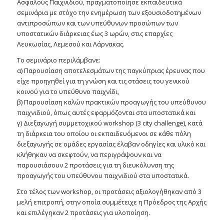
Ασφαλούς Παιχνιδιού, πραγματοποίησε εκπαιδευτικά
σεμινάρια με στόχο την ενημέρωση των εξουσιοδοτημένων
αντιπροσώπων και των υπεύθυνων προσώπων των
υποστατικών διάρκειας έως 3 ωρών, στις επαρχίες
Λευκωσίας, Λεμεσού και Λάρνακας.
Το σεμινάριο περιλάμβανε:
α) Παρουσίαση αποτελεσμάτων της παγκύπριας έρευνας που
είχε προηγηθεί για τη γνώση και τις στάσεις του γενικού
κοινού για το υπεύθυνο παιχνίδι,
β) Παρουσίαση καλών πρακτικών προαγωγής του υπεύθυνου
παιχνιδιού, όπως αυτές εφαρμόζονται στα υποστατικά και
γ) Διεξαγωγή συμμετοχικού workshop (3 city challenge), κατά
τη διάρκεια του οποίου οι εκπαιδευόμενοι σε κάθε πόλη
διεξαγωγής σε ομάδες εργασίας έλαβαν οδηγίες και υλικό και
κλήθηκαν να σκεφτούν, να περιγράψουν και να
παρουσιάσουν 2 προτάσεις για τη διευκόλυνση της
προαγωγής του υπεύθυνου παιχνιδιού στα υποστατικά.
Στο τέλος των workshop, οι προτάσεις αξιολογήθηκαν από 3
μελή επιτροπή, στην οποία συμμέτειχε η Πρόεδρος της Αρχής
και επιλέγηκαν 2 προτάσεις για υλοποίηση.