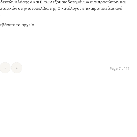
δεκτών Κλάσης Α και Β, των εξουσιοδοτημένων αντιπροσώπων και
ατικών στην ιστοσελίδα της. Ο κατάλογος επικαιροποιείται ανά
.
εβάσετε το αρχείο.
›
»
Page 7 of 17