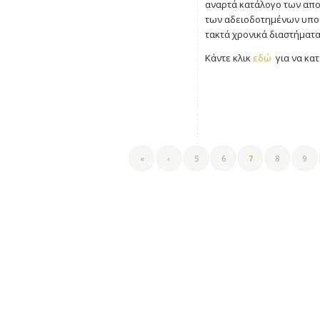
αναρτά κατάλογο των απο
των αδειοδοτημένων υποστ
τακτά χρονικά διαστήματα
Κάντε κλικ
εδώ
για να κατ
«
‹
5
6
7
8
9