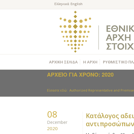
ΑΡΧΙΚΗ ΣΕΛΙΔΑ
Η ΑΡΧΗ
ΡΥΘΜΙΣΤΙΚΟ ΠΛ
ΑΡΧΕΊΟ ΓΙΑ ΧΡΌΝΟ: 2020
Είσαστε εδώ:
Authorized Representative and Premises
08
Kατάλογος αδε
December
αντιπροσώπων
2020