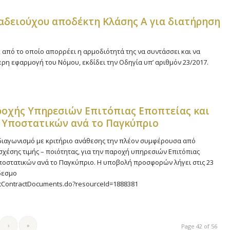
αδειούχου αποδέκτη Κλάσης Α για διατήρηση
12 από το οποίο απορρέει η αρμοδιότητά της να συντάσσει και να
ερη εφαρμογή του Νόμου, εκδίδει την Οδηγία υπ’ αριθμόν 23/2017.
αροχής Υπηρεσιών Επιτόπιας Εποπτείας και
 Υποστατικών ανά το Παγκύπριο
 διαγωνισμό με κριτήριο ανάθεσης την πλέον συμφέρουσα από
χέσης τιμής – ποιότητας, για την παροχή υπηρεσιών Επιτόπιας
ποστατικών ανά το Παγκύπριο. Η υποβολή προσφορών λήγει στις 23
δεσμο
istContractDocuments.do?resourceId=1888381
›
»
Page 42 of 56