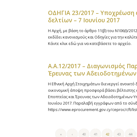
ΟΔΗΓΙΑ 23/2017 – Υποχρέωση 
δελτίων – 7 Ιουνίου 2017
Η Αρχή, με βάση το άρθρο 11(β) του Ν106(Ι)/20
εκδίδει κανονισμούς και Οδηγίες για την καλύτ
Κάντε κλικ εδώ για να κατεβάσετε το αρχείο.
A.A.12/2017 – Διαγωνισμός Π
Έρευνας των Αδειοδοτημένων
Η Εθνική Αρχή Στοιχημάτων διενεργεί ανοικτό
οικονομική άποψη προσφορά βάσει βέλτιστης σ
Εποπτείας και Έρευνας των Αδειοδοτημένων Υ
Ιουνίου 2017. Παραλαβή εγγράφων από το σύν
https://www.eprocurement.gov.cy/ceproc/cft/l
«
‹
40
41
42
43
44