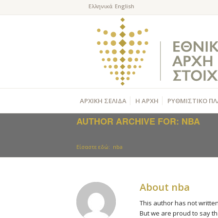
ΑΡΧΙΚΗ ΣΕΛΙΔΑ
Η ΑΡΧΗ
ΡΥΘΜΙΣΤΙΚΟ ΠΛ
AUTHOR ARCHIVE FOR: NBA
Είσαστε εδώ:
nba
About
nba
This author has not written
But we are proud to say t