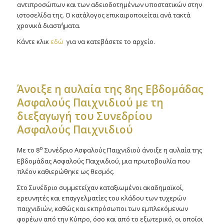
αντιπροσώπων και των αδειοδοτημένων υποστατικών στην
ιστοσελίδα της. Ο κατάλογος επικαιροποιείται ανά τακτά
χρονικά διαστήματα.
Κάντε κλικ
εδώ
για να κατεβάσετε το αρχείο.
Άνοιξε η αυλαία της 8ης Εβδομάδας
Ασφαλούς Παιχνιδιού με τη
διεξαγωγή του Συνεδρίου
Ασφαλούς Παιχνιδιού
ο
Με το 8
Συνέδριο Ασφαλούς Παιχνιδιού άνοιξε η αυλαία της
Εβδομάδας Ασφαλούς Παιχνιδιού, μια πρωτοβουλία που
πλέον καθιερώθηκε ως θεσμός.
Στο Συνέδριο συμμετείχαν καταξιωμένοι ακαδημαϊκοί,
ερευνητές και επαγγελματίες του κλάδου των τυχερών
παιχνιδιών, καθώς και εκπρόσωποι των εμπλεκόμενων
φορέων από την Κύπρο, όσο και από το εξωτερικό, οι οποίοι