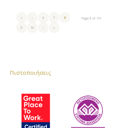
«
‹
6
7
8
Page 8 of 151
9
10
›
»
Πιστοποιήσεις