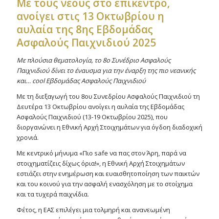
Με τους νέους στο επίκεντρο,
ανοίγει στις 13 Οκτωβρίου η
αυλαία της 8ης Εβδομάδας
Ασφαλούς Παιχνιδιού 2025
Με πλούσια θεματολογία, το 8ο Συνέδριο Ασφαλούς
Παιχνιδιού δίνει το έναυσμα για την έναρξη της πιο νεανικής
και… cool Εβδομάδας Ασφαλούς Παιχνιδιού
Με τη διεξαγωγή του 8ου Συνεδρίου Ασφαλούς Παιχνιδιού τη
Δευτέρα 13 Οκτωβρίου ανοίγει η αυλαία της Εβδομάδας
Ασφαλούς Παιχνιδιού (13-19 Οκτωβρίου 2025), που
διοργανώνει η Εθνική Αρχή Στοιχημάτων για όγδοη διαδοχική
χρονιά.
Με κεντρικό μήνυμα «Πιο safe να πας στον Άρη, παρά να
στοιχηματίζεις δίχως όρια!», η Εθνική Αρχή Στοιχημάτων
εστιάζει στην ενημέρωση και ευαισθητοποίηση των παικτών
και του κοινού για την ασφαλή ενασχόληση με το στοίχημα
και τα τυχερά παιχνίδια.
Φέτος, η ΕΑΣ επιλέγει μια τολμηρή και ανανεωμένη