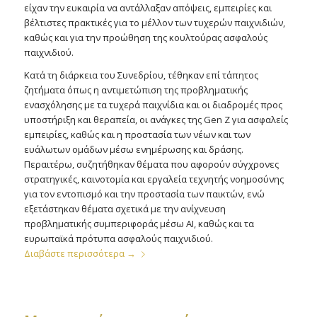
είχαν την ευκαιρία να αντάλλαξαν απόψεις, εμπειρίες και
βέλτιστες πρακτικές για το μέλλον των τυχερών παιχνιδιών,
καθώς και για την προώθηση της κουλτούρας ασφαλούς
παιχνιδιού.
Κατά τη διάρκεια του Συνεδρίου, τέθηκαν επί τάπητος
ζητήματα όπως η αντιμετώπιση της προβληματικής
ενασχόλησης με τα τυχερά παιχνίδια και οι διαδρομές προς
υποστήριξη και θεραπεία, οι ανάγκες της Gen Ζ για ασφαλείς
εμπειρίες, καθώς και η προστασία των νέων και των
ευάλωτων ομάδων μέσω ενημέρωσης και δράσης.
Περαιτέρω, συζητήθηκαν θέματα που αφορούν σύγχρονες
στρατηγικές, καινοτομία και εργαλεία τεχνητής νοημοσύνης
για τον εντοπισμό και την προστασία των παικτών, ενώ
εξετάστηκαν θέματα σχετικά με την ανίχνευση
προβληματικής συμπεριφοράς μέσω ΑΙ, καθώς και τα
ευρωπαϊκά πρότυπα ασφαλούς παιχνιδιού.
Διαβάστε περισσότερα
→