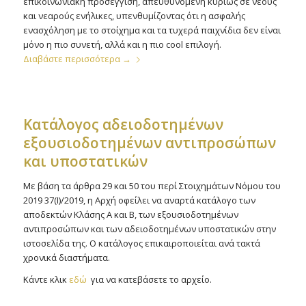
επικοινωνιακή προσέγγιση, απευθυνόμενη κυρίως σε νέους
και νεαρούς ενήλικες, υπενθυμίζοντας ότι η ασφαλής
ενασχόληση με το στοίχημα και τα τυχερά παιχνίδια δεν είναι
μόνο η πιο συνετή, αλλά και η πιο cool επιλογή.
Διαβάστε περισσότερα
→
Kατάλογος αδειοδοτημένων
εξουσιοδοτημένων αντιπροσώπων
και υποστατικών
Με βάση τα άρθρα 29 και 50 του περί Στοιχημάτων Νόμου του
2019 37(Ι)/2019, η Αρχή οφείλει να αναρτά κατάλογο των
αποδεκτών Κλάσης Α και Β, των εξουσιοδοτημένων
αντιπροσώπων και των αδειοδοτημένων υποστατικών στην
ιστοσελίδα της. Ο κατάλογος επικαιροποιείται ανά τακτά
χρονικά διαστήματα.
Κάντε κλικ
εδώ
για να κατεβάσετε το αρχείο.