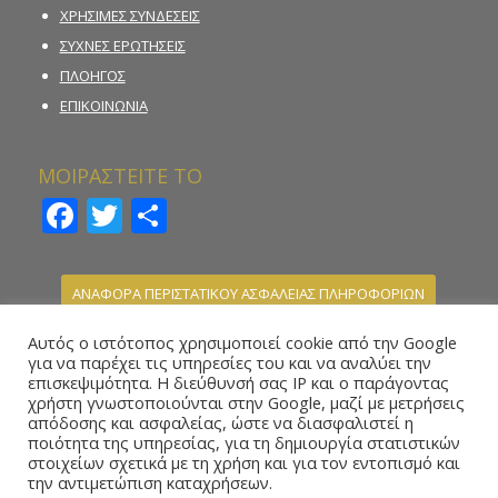
ΧΡΗΣΙΜΕΣ ΣΥΝΔΕΣΕΙΣ
ΣΥΧΝΕΣ ΕΡΩΤΗΣΕΙΣ
ΠΛΟΗΓΟΣ
ΕΠΙΚΟΙΝΩΝΙΑ
ΜΟΙΡΑΣΤΕΙΤΕ ΤΟ
Facebook
Twitter
Μοιραστείτε
ΑΝΑΦΟΡΑ ΠΕΡΙΣΤΑΤΙΚΟΥ ΑΣΦΑΛΕΙΑΣ ΠΛΗΡΟΦΟΡΙΩΝ
ΚΑΤΑΓΓΕΛΙΑ ΠΑΡΑΝΟΜΗΣ ΣΤΟΙΧΗΜΑΤΙΚΗΣ
Αυτός ο ιστότοπος χρησιμοποιεί cookie από την Google
ΔΡΑΣΤΗΡΙΟΤΗΤΑΣ
για να παρέχει τις υπηρεσίες του και να αναλύει την
επισκεψιμότητα. Η διεύθυνσή σας IP και ο παράγοντας
ΗΛΕΚΤΡΟΝΙΚΗ ΦΟΡΜΑ ΥΠΟΒΟΛΗΣ ΑΝΑΦΟΡΑΣ –
χρήστη γνωστοποιούνται στην Google, μαζί με μετρήσεις
WHISTLEBLOWING
απόδοσης και ασφαλείας, ώστε να διασφαλιστεί η
ποιότητα της υπηρεσίας, για τη δημιουργία στατιστικών
στοιχείων σχετικά με τη χρήση και για τον εντοπισμό και
την αντιμετώπιση καταχρήσεων.