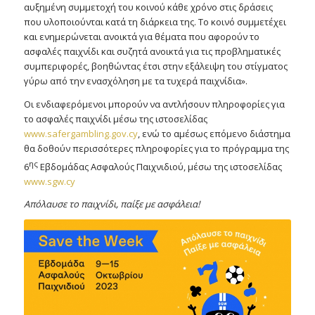
αυξημένη συμμετοχή του κοινού κάθε χρόνο στις δράσεις
που υλοποιούνται κατά τη διάρκεια της. Το κοινό συμμετέχει
και ενημερώνεται ανοικτά για θέματα που αφορούν το
ασφαλές παιχνίδι και συζητά ανοικτά για τις προβληματικές
συμπεριφορές, βοηθώντας έτσι στην εξάλειψη του στίγματος
γύρω από την ενασχόληση με τα τυχερά παιχνίδια».
Οι ενδιαφερόμενοι μπορούν να αντλήσουν πληροφορίες για
το ασφαλές παιχνίδι μέσω της ιστοσελίδας
www.safergambling.gov.cy
, ενώ το αμέσως επόμενο διάστημα
θα δοθούν περισσότερες πληροφορίες για το πρόγραμμα της
ης
6
Εβδομάδας Ασφαλούς Παιχνιδιού, μέσω της ιστοσελίδας
www.sgw.cy
Απόλαυσε το παιχνίδι, παίξε με ασφάλεια!