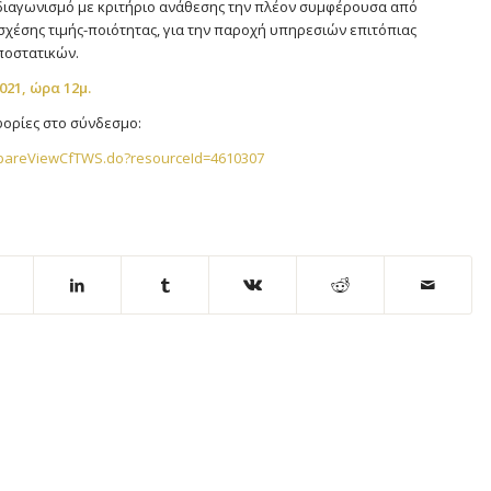
 διαγωνισμό με κριτήριο ανάθεσης την πλέον συμφέρουσα από
χέσης τιμής-ποιότητας, για την παροχή υπηρεσιών επιτόπιας
ποστατικών.
021,
ώρα 12μ.
ορίες στο σύνδεσμο:
epareViewCfTWS.do?resourceId=4610307