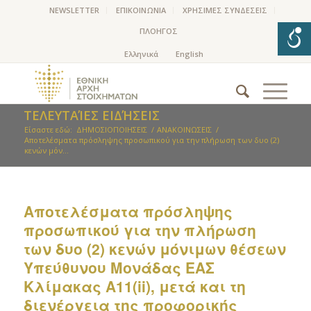
NEWSLETTER
ΕΠΙΚΟΙΝΩΝΙΑ
ΧΡΗΣΙΜΕΣ ΣΥΝΔΕΣΕΙΣ
ΠΛΟΗΓΟΣ
ΤΕΛΕΥΤΑΊΕΣ ΕΙΔΉΣΕΙΣ
Είσαστε εδώ:
ΔΗΜΟΣΙΟΠΟΙΗΣΕΙΣ
/
ΑΝΑΚΟΙΝΩΣΕΙΣ
/
Αποτελέσματα πρόσληψης προσωπικού για την πλήρωση των δυο (2)
κενών μόν...
Αποτελέσματα πρόσληψης
προσωπικού για την πλήρωση
των δυο (2) κενών μόνιμων θέσεων
Υπεύθυνου Μονάδας ΕΑΣ
Κλίμακας Α11(ii), μετά και τη
διενέργεια της προφορικής