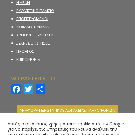
Η ΑΡΧΗ
ΡΥΘΜΙΣΤΙΚΟ ΠΛΑΙΣΙΟ
ΕΠΟΠΤΕΥΟΜΕΝΟΙ
ΑΣΦΑΛΕΣ ΠΑΙΧΝΙΔΙ
ΧΡΗΣΙΜΕΣ ΣΥΝΔΕΣΕΙΣ
ΣΥΧΝΕΣ ΕΡΩΤΗΣΕΙΣ
ΠΛΟΗΓΟΣ
ΕΠΙΚΟΙΝΩΝΙΑ
ΜΟΙΡΑΣΤΕΙΤΕ ΤΟ
Facebook
Twitter
Μοιραστείτε
ΑΝΑΦΟΡΑ ΠΕΡΙΣΤΑΤΙΚΟΥ ΑΣΦΑΛΕΙΑΣ ΠΛΗΡΟΦΟΡΙΩΝ
ΚΑΤΑΓΓΕΛΙΑ ΠΑΡΑΝΟΜΗΣ ΣΤΟΙΧΗΜΑΤΙΚΗΣ
Αυτός ο ιστότοπος χρησιμοποιεί cookie από την Google
ΔΡΑΣΤΗΡΙΟΤΗΤΑΣ
για να παρέχει τις υπηρεσίες του και να αναλύει την
επισκεψιμότητα. Η διεύθυνσή σας IP και ο παράγοντας