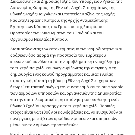
Δικαιοσύνης και Δημόσιας Τάξης, του Υπουργείου Υγείας, της
Αστυνομίας Κύπρου, της Εθνικής Αρχής Στοιχημάτων, της
Εθνικής Αρχής Παιγνίων και Εποπτείας Καζίνο, της Αρχής
Ραδιοτηλεόρασης Κύπρου, της Αρχής Αντιμετώπισης
Εξαρτήσεων Κύπρου, του Γραφείου της Επιτρόπου
Προστασίας των Δικαιωμάτων του Παιδιού και του
Οργανισμού Νεολαίας Κύπρου.
Διαπιστώνοντας τον κατακερματισμό των αρμοδιοτήτων και
δράσεων όσο αφορά την προστασία του ευρύτερου
κοινωνικού συνόλου από την προβληματική ενασχόληση με
το τυχερό παιχνίδι και αναγνωρίζοντας την ανάγκη για τη
δημιουργία ενός κοινού προγράμματος και μιας ενιαίας
στρατηγικής σ’ αυτή τη βάση, η Εθνική Αρχή Στοιχημάτων
θεωρεί επιτακτική ανάγκη τον συντονισμό και τη συνεργασία
των αρμόδιων υπηρεσιών και οργανισμών της Δημοκρατίας
για την αποτελεσματικότερη εκπόνηση και υιοθέτηση ενός
Εθνικού Σχεδίου Δράσης για το τυχερό παιχνίδι. Βασικός
στόχος είναι να τεθούν οι κοινές βάσεις και να ενισχυθούν οι
συνέργειες μεταξύ των αρμόδιων φορέων και υπηρεσιών
μέσω συντονισμένων προσπαθειών.
Κατά τη διάρκεια της πρώτης συνάντησης των εμπλεκόμενων