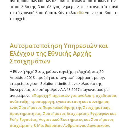
αντιπροσώπων και των αδειοδοτημένων υποστατικών στην
ιστοσελίδα της. Ο κατάλογος ενημερώνεται και αναρτάται ανά
τακτά χρονικά διαστήματα. Κάντε κλικ
εδώ
για να κατεβάσετε
το αρχείο.
Αυτοματοποίηση Υπηρεσιών και
Ελέγχου της Εθνικής Αρχής
Στοιχημάτων
Η Εθνική Αρχή Στοιχημάτων (εφεξής η «Αρχή»), στις 20
Απριλίου 2018, προέβη σε υπογραφή σύμβασης με την
εταιρεία Logicom Solutions Limited, εν ακολουθία της
διενέργειας του υπ’ αριθμόν Α.Α.13.2017 διαγωνισμού με
αντικείμενο
«Παροχή Υπηρεσιών για ανάλυση, σχεδιασμό,
ανάπτυξη, προσαρμογή, εγκατάσταση και συντήρηση
ενός Συστήματος Παρακολούθησης της Στοιχηματικής
Δραστηριότητας, Συστήματος Διαχείρισης Εγγράφων και
Ροής Εργασίας, Λογιστικού Συστήματος και Συστήματος
Διαχείρισης & Μισθοδοσίας Ανθρώπινου Δυναμικού».