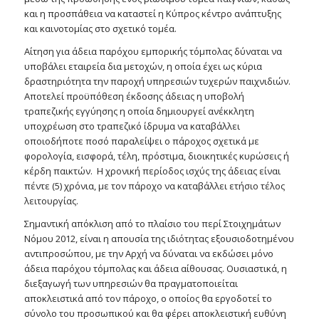
και η προσπάθεια να καταστεί η Κύπρος κέντρο ανάπτυξης
και καινοτομίας στο σχετικό τομέα.
Αίτηση για άδεια παρόχου εμπορικής τόμπολας δύναται να
υποβάλει εταιρεία δια μετοχών, η οποία έχει ως κύρια
δραστηριότητα την παροχή υπηρεσιών τυχερών παιχνιδιών.
Αποτελεί προϋπόθεση έκδοσης άδειας η υποβολή
τραπεζικής εγγύησης η οποία δημιουργεί ανέκκλητη
υποχρέωση στο τραπεζικό ίδρυμα να καταβάλλει
οποιοδήποτε ποσό παραλείψει ο πάροχος σχετικά με
φορολογία, εισφορά, τέλη, πρόστιμα, διοικητικές κυρώσεις ή
κέρδη παικτών. Η χρονική περίοδος ισχύς της άδειας είναι
πέντε (5) χρόνια, με τον πάροχο να καταβάλλει ετήσιο τέλος
λειτουργίας.
Σημαντική απόκλιση από το πλαίσιο του περί Στοιχημάτων
Νόμου 2012, είναι η απουσία της ιδιότητας εξουσιοδοτημένου
αντιπροσώπου, με την Αρχή να δύναται να εκδώσει μόνο
άδεια παρόχου τόμπολας και άδεια αίθουσας. Ουσιαστικά, η
διεξαγωγή των υπηρεσιών θα πραγματοποιείται
αποκλειστικά από τον πάροχο, ο οποίος θα εργοδοτεί το
σύνολο του προσωπικού και θα φέρει αποκλειστική ευθύνη