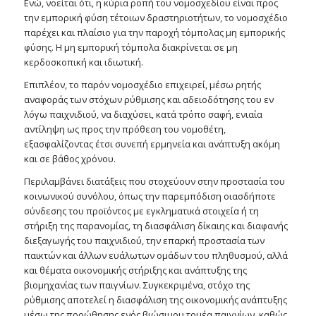
Ενώ, νοείται ότι, η κύρια ροπή του νομοσχεδίου είναι προς
την εμπορική φύση τέτοιων δραστηριοτήτων, το νομοσχέδιο
παρέχει και πλαίσιο για την παροχή τόμπολας μη εμπορικής
φύσης. Η μη εμπορική τόμπολα διακρίνεται σε μη
κερδοσκοπική και ιδιωτική.
Επιπλέον, το παρόν νομοσχέδιο επιχειρεί, μέσω ρητής
αναφοράς των στόχων ρύθμισης και αδειοδότησης του εν
λόγω παιχνιδιού, να διαχύσει, κατά τρόπο σαφή, ενιαία
αντίληψη ως προς την πρόθεση του νομοθέτη,
εξασφαλίζοντας έτσι συνεπή ερμηνεία και ανάπτυξη ακόμη
και σε βάθος χρόνου.
Περιλαμβάνει διατάξεις που στοχεύουν στην προστασία του
κοινωνικού συνόλου, όπως την παρεμπόδιση οιασδήποτε
σύνδεσης του προϊόντος με εγκληματικά στοιχεία ή τη
στήριξη της παρανομίας, τη διασφάλιση δίκαιης και διαφανής
διεξαγωγής του παιχνιδιού, την επαρκή προστασία των
παικτών και άλλων ευάλωτων ομάδων του πληθυσμού, αλλά
και θέματα οικονομικής στήριξης και ανάπτυξης της
βιομηχανίας των παιγνίων. Συγκεκριμένα, στόχο της
ρύθμισης αποτελεί η διασφάλιση της οικονομικής ανάπτυξης
μέσω της προώθησης ενός βιώσιμου τομέα παιγνίων, καθώς