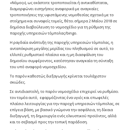
«Νόμος»), ως εκάστοτε τροποποιείται ή αντικαθίσταται,
διαμορφώνει εισηγήσεις αναφορικά με αναγκαίες
τροποποιήσεις της υφιστάμενης νομοθεσίας σχετικά με το
στοίχημα και συναφείς τομείς, θέτει σήμερα 2 Μαΐου 2018 σε
δημόσια διαβούλευση το νομοσχέδιο για τη ρύθμιση της
παροχής υπηρεσιών τόμπολας/bingo.
Η ραγδαία ανάπτυξη της παροχής υπηρεσιών τόμπολας, η
ανταπόκριση μεγάλης μερίδας του πληθυσμού σε αυτό, το
ελλιπές ρυθμιστικό πλαίσιο και η μη διασφάλιση του
δημοσίου συμφέροντος, κατέστησαν αναγκαία τη σύνταξη
του υπό αναφορά νομοσχεδίου.
Το παρόν καθεστώς διεξαγωγής κρίνεται τουλάχιστον
σκιώδες.
Σε αντιδιαστολή, το παρόν νομοσχέδιο επιχειρεί να ρυθμίσει
τον τομέα αυτό, εφαρμόζοντας ένα υγιές και επωφελές
πλαίσιο λειτουργίας για την παροχή υπηρεσιών τόμπολας, σε
επίγεια βάση, με βασικό γνώμονα την ασφάλεια, τη δίκαια
διεξαγωγή, τη δημιουργία ενός ελκυστικού προϊόντος, αλλά
και το σεβασμό προς την τοπική παράδοση.