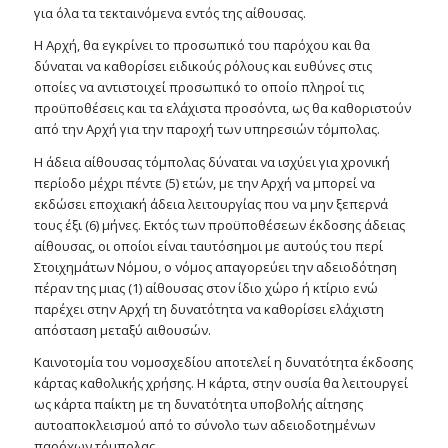
για όλα τα τεκταινόμενα εντός της αίθουσας.
Η Αρχή, θα εγκρίνει το προσωπικό του παρόχου και θα
δύναται να καθορίσει ειδικούς ρόλους και ευθύνες στις
οποίες να αντιστοιχεί προσωπικό το οποίο πληροί τις
προϋποθέσεις και τα ελάχιστα προσόντα, ως θα καθοριστούν
από την Αρχή για την παροχή των υπηρεσιών τόμπολας.
Η άδεια αίθουσας τόμπολας δύναται να ισχύει για χρονική
περίοδο μέχρι πέντε (5) ετών, με την Αρχή να μπορεί να
εκδώσει εποχιακή άδεια λειτουργίας που να μην ξεπερνά
τους έξι (6) μήνες. Εκτός των προϋποθέσεων έκδοσης άδειας
αίθουσας, οι οποίοι είναι ταυτόσημοι με αυτούς του περί
Στοιχημάτων Νόμου, ο νόμος απαγορεύει την αδειοδότηση
πέραν της μιας (1) αίθουσας στον ίδιο χώρο ή κτίριο ενώ
παρέχει στην Αρχή τη δυνατότητα να καθορίσει ελάχιστη
απόσταση μεταξύ αιθουσών.
Καινοτομία του νομοσχεδίου αποτελεί η δυνατότητα έκδοσης
κάρτας καθολικής χρήσης. Η κάρτα, στην ουσία θα λειτουργεί
ως κάρτα παίκτη με τη δυνατότητα υποβολής αίτησης
αυτοαποκλεισμού από το σύνολο των αδειοδοτημένων
παρόχων τόμπολας.