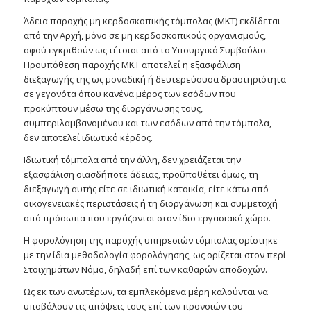
Άδεια παροχής μη κερδοσκοπικής τόμπολας (ΜΚΤ) εκδίδεται
από την Αρχή, μόνο σε μη κερδοσκοπικούς οργανισμούς,
αφού εγκριθούν ως τέτοιοι από το Υπουργικό Συμβούλιο.
Προϋπόθεση παροχής ΜΚΤ αποτελεί η εξασφάλιση
διεξαγωγής της ως μοναδική ή δευτερεύουσα δραστηριότητα
σε γεγονότα όπου κανένα μέρος των εσόδων που
προκύπτουν μέσω της διοργάνωσης τους,
συμπεριλαμβανομένου και των εσόδων από την τόμπολα,
δεν αποτελεί ιδιωτικό κέρδος.
Ιδιωτική τόμπολα από την άλλη, δεν χρειάζεται την
εξασφάλιση οιασδήποτε άδειας, προϋποθέτει όμως, τη
διεξαγωγή αυτής είτε σε ιδιωτική κατοικία, είτε κάτω από
οικογενειακές περιστάσεις ή τη διοργάνωση και συμμετοχή
από πρόσωπα που εργάζονται στον ίδιο εργασιακό χώρο.
Η φορολόγηση της παροχής υπηρεσιών τόμπολας ορίστηκε
με την ίδια μεθοδολογία φορολόγησης, ως ορίζεται στον περί
Στοιχημάτων Νόμο, δηλαδή επί των καθαρών αποδοχών.
Ως εκ των ανωτέρων, τα εμπλεκόμενα μέρη καλούνται να
υποβάλουν τις απόψεις τους επί των προνοιών του