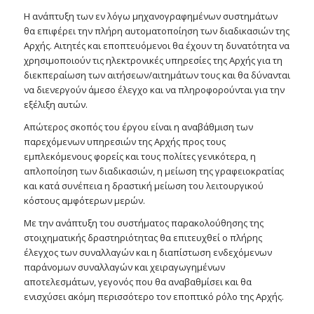
Η ανάπτυξη των εν λόγω μηχανογραφημένων συστημάτων
θα επιφέρει την πλήρη αυτοματοποίηση των διαδικασιών της
Αρχής. Αιτητές και εποπτευόμενοι θα έχουν τη δυνατότητα να
χρησιμοποιούν τις ηλεκτρονικές υπηρεσίες της Αρχής για τη
διεκπεραίωση των αιτήσεων/αιτημάτων τους και θα δύνανται
να διενεργούν άμεσο έλεγχο και να πληροφορούνται για την
εξέλιξη αυτών.
Απώτερος σκοπός του έργου είναι η αναβάθμιση των
παρεχόμενων υπηρεσιών της Αρχής προς τους
εμπλεκόμενους φορείς και τους πολίτες γενικότερα, η
απλοποίηση των διαδικασιών, η μείωση της γραφειοκρατίας
και κατά συνέπεια η δραστική μείωση του λειτουργικού
κόστους αμφότερων μερών.
Με την ανάπτυξη του συστήματος παρακολούθησης της
στοιχηματικής δραστηριότητας θα επιτευχθεί ο πλήρης
έλεγχος των συναλλαγών και η διαπίστωση ενδεχόμενων
παράνομων συναλλαγών και χειραγωγημένων
αποτελεσμάτων, γεγονός που θα αναβαθμίσει και θα
ενισχύσει ακόμη περισσότερο τον εποπτικό ρόλο της Αρχής.