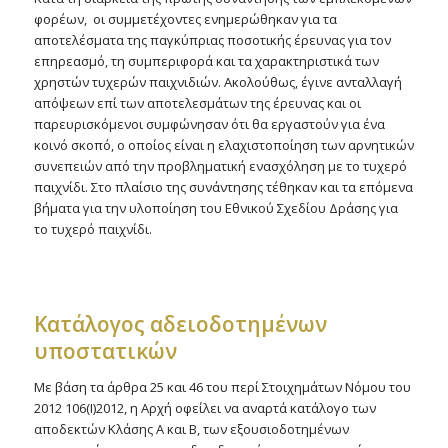
φορέων, οι συμμετέχοντες ενημερώθηκαν για τα
αποτελέσματα της παγκύπριας ποσοτικής έρευνας για τον
επηρεασμό, τη συμπεριφορά και τα χαρακτηριστικά των
χρηστών τυχερών παιχνιδιών. Ακολούθως, έγινε ανταλλαγή
απόψεων επί των αποτελεσμάτων της έρευνας και οι
παρευρισκόμενοι συμφώνησαν ότι θα εργαστούν για ένα
κοινό σκοπό, ο οποίος είναι η ελαχιστοποίηση των αρνητικών
συνεπειών από την προβληματική ενασχόληση με το τυχερό
παιχνίδι. Στο πλαίσιο της συνάντησης τέθηκαν και τα επόμενα
βήματα για την υλοποίηση του Εθνικού Σχεδίου Δράσης για
το τυχερό παιχνίδι.
Kατάλογος αδειοδοτημένων
υποστατικών
Με βάση τα άρθρα 25 και 46 του περί Στοιχημάτων Νόμου του
2012 106(Ι)2012, η Αρχή οφείλει να αναρτά κατάλογο των
αποδεκτών Κλάσης Α και Β, των εξουσιοδοτημένων