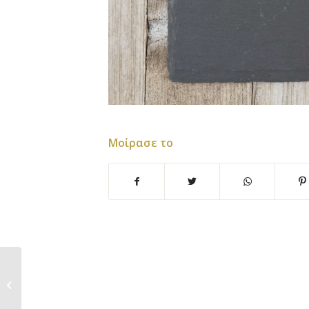
Μοίρασε το
Kατάλογος αδειοδοτημένων
εξουσιοδοτημένων...