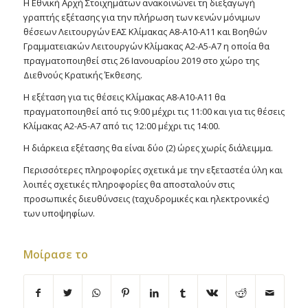
Η Εθνική Αρχή Στοιχημάτων ανακοινώνει τη διεξαγωγή
γραπτής εξέτασης για την πλήρωση των κενών μόνιμων
θέσεων Λειτουργών ΕΑΣ Κλίμακας Α8-A10-A11 και Βοηθών
Γραμματειακών Λειτουργών Κλίμακας Α2-A5-A7 η οποία θα
πραγματοποιηθεί στις 26 Ιανουαρίου 2019 στο χώρο της
Διεθνούς Κρατικής Έκθεσης.
Η εξέταση για τις θέσεις Κλίμακας Α8-Α10-Α11 θα
πραγματοποιηθεί από τις 9:00 μέχρι τις 11:00 και για τις θέσεις
Κλίμακας Α2-Α5-Α7 από τις 12:00 μέχρι τις 14:00.
Η διάρκεια εξέτασης θα είναι δύο (2) ώρες χωρίς διάλειμμα.
Περισσότερες πληροφορίες σχετικά με την εξεταστέα ύλη και
λοιπές σχετικές πληροφορίες θα αποσταλούν στις
προσωπικές διευθύνσεις (ταχυδρομικές και ηλεκτρονικές)
των υποψηφίων.
Μοίρασε το