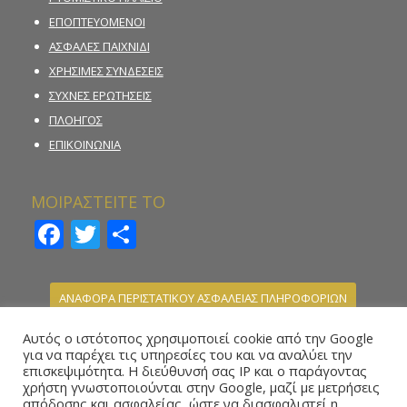
ΕΠΟΠΤΕΥΟΜΕΝΟΙ
ΑΣΦΑΛΕΣ ΠΑΙΧΝΙΔΙ
ΧΡΗΣΙΜΕΣ ΣΥΝΔΕΣΕΙΣ
ΣΥΧΝΕΣ ΕΡΩΤΗΣΕΙΣ
ΠΛΟΗΓΟΣ
ΕΠΙΚΟΙΝΩΝΙΑ
ΜΟΙΡΑΣΤΕΙΤΕ ΤΟ
Facebook
Twitter
Μοιραστείτε
ΑΝΑΦΟΡΑ ΠΕΡΙΣΤΑΤΙΚΟΥ ΑΣΦΑΛΕΙΑΣ ΠΛΗΡΟΦΟΡΙΩΝ
ΚΑΤΑΓΓΕΛΙΑ ΠΑΡΑΝΟΜΗΣ ΣΤΟΙΧΗΜΑΤΙΚΗΣ
Αυτός ο ιστότοπος χρησιμοποιεί cookie από την Google
ΔΡΑΣΤΗΡΙΟΤΗΤΑΣ
για να παρέχει τις υπηρεσίες του και να αναλύει την
επισκεψιμότητα. Η διεύθυνσή σας IP και ο παράγοντας
ΗΛΕΚΤΡΟΝΙΚΗ ΦΟΡΜΑ ΥΠΟΒΟΛΗΣ ΑΝΑΦΟΡΑΣ –
χρήστη γνωστοποιούνται στην Google, μαζί με μετρήσεις
WHISTLEBLOWING
απόδοσης και ασφαλείας, ώστε να διασφαλιστεί η