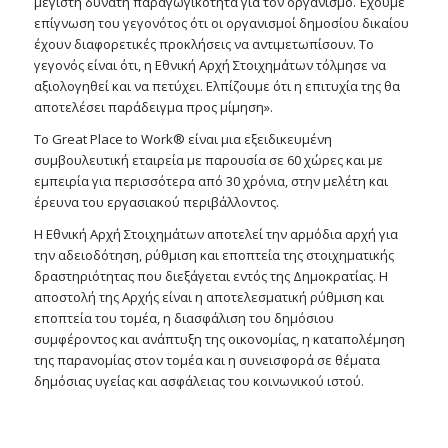
μέγιστη δυνατή παραγωγικότητα για τον οργανισμό. Έχουμε
επίγνωση του γεγονότος ότι οι οργανισμοί δημοσίου δικαίου
έχουν διαφορετικές προκλήσεις να αντιμετωπίσουν. Το
γεγονός είναι ότι, η Εθνική Αρχή Στοιχημάτων τόλμησε να
αξιολογηθεί και να πετύχει. Ελπίζουμε ότι η επιτυχία της θα
αποτελέσει παράδειγμα προς μίμηση».
Το Great Place to Work® είναι μια εξειδικευμένη
συμβουλευτική εταιρεία με παρουσία σε 60 χώρες και με
εμπειρία για περισσότερα από 30 χρόνια, στην μελέτη και
έρευνα του εργασιακού περιβάλλοντος.
Η Εθνική Αρχή Στοιχημάτων αποτελεί την αρμόδια αρχή για
την αδειοδότηση, ρύθμιση και εποπτεία της στοιχηματικής
δραστηριότητας που διεξάγεται εντός της Δημοκρατίας. Η
αποστολή της Αρχής είναι η αποτελεσματική ρύθμιση και
εποπτεία του τομέα, η διασφάλιση του δημόσιου
συμφέροντος και ανάπτυξη της οικονομίας, η καταπολέμηση
της παρανομίας στον τομέα και η συνεισφορά σε θέματα
δημόσιας υγείας και ασφάλειας του κοινωνικού ιστού.