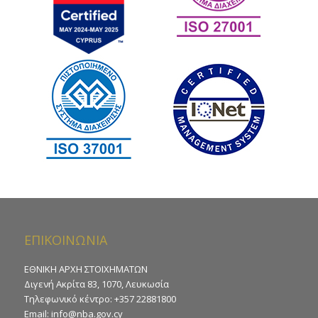
ΕΠΙΚΟΙΝΩΝΙΑ
ΕΘΝΙΚΗ ΑΡΧΗ ΣΤΟΙΧΗΜΑΤΩΝ
Διγενή Ακρίτα 83, 1070, Λευκωσία
Τηλεφωνικό κέντρο: +357 22881800
Email:
info@nba.gov.cy