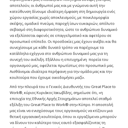
αποτελούν, οι άνθρωποί μας και με γνώμονα αυτή την
κατεύθυνση δίνουμε ιδιαίτερη έμφαση στη δημιουργία ενός
χώρου εργασίας χωρίς αποκλεισμούς, με ποικιλομορφία
σκέψης, ομαδικό πνεύμα, παροχή ίσων ευκαιριών, απόλυτο
σεβασμό στη διαφορετικότητα, ώστε το ανθρώπινο δυναμικό
να εξελίσσεται αφενός σε επαγγελματικό και αφετέρου σε
προσωπικό επίπεδο. Οι προσδοκίες μας έχουν ανέβει και θα
συνεχίσουμε με κάθε δυνατό τρόπο να παρέχουμε τα
κατάλληλα εχέγγυα στο ανθρώπινο δυναμικό μας για τη
συνεχή του ανέλιξη. Εξάλλου η επιτυχημένη πορεία του
οργανισμού μας, οφείλεται πρωτίστως στο προσωπικό μας.
Αισθάνομαι ιδιαίτερα περήφανη για την ομάδα μας και την
κουλτούρα που έχουμε οικοδομήσει μαζί».
Από την πλευρά του ο Γενικός Διευθυντής του Great Place to
Work®, κύριος Κυριάκος Ιακωβίδης, σημείωσε ότι, «η
επιτυχία της Εθνικής Αρχής Στοιχημάτων αποτελεί σταθμό
εξέλιξη του Great Place to Work® στην Κύπρο. Η αποστολή
μας είναι να ενισχύσουμε τους οργανισμούς να κτίζουν μια
θετική εργασιακή κουλτούρα, όπου οι εργαζόμενοι μπορούν
να δίνουν τον καλύτερο τους εαυτό εξασφαλίζοντας τη