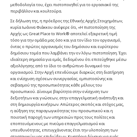
μεθοδολογία του, έχει πιστοποιηθεί για το εργασιακό της
περιβάλλον και κουλτούρα.
Σε δήλωση της, η πρόεδρος της Εθνικής Αρχής Στοιχημάτων,
κυρία Ιωάννα Φιάκκου ανέφερε ότι, «Η πιστοποίηση της
Αρχής ως Great Place to Work® αποτελεί εξαιρετική τιμή
τόσο για την ομάδα μας όσο και για τον ίδιο τον οργανισμό,
όντας ο πρώτος οργανισμός του δημόσιου και ευρύτερου
δημόσιου τομέα που λαμβάνει την εν λόγω πιστοποίηση. Έχει
ιδιαίτερη σημασία για εμάς, δεδομένου ότι επιτεύχθηκε μέσω
αξιολόγησης από το ίδιο το ανθρώπινο δυναμικό του
οργανισμού. Στην Αρχή επενδύουμε διαρκώς στη διατήρηση
και ενίσχυση σχέσεων συνεργασίας, εμπιστοσύνης και
σεβασμού της προσωπικότητας κάθε μέλους του
προσωπικού. Δίνουμε βαρύτητα στην ενίσχυση των
δεξιοτήτων και γνώσεων, στην επαγγελματική ανάπτυξη και
στη δημιουργία κινήτρων. Απώτερος σκοπός και στόχος μας,
η αύξηση της παραγωγικότητας του προσωπικού και η
ποιοτική παροχή των υπηρεσιών προς τους πολίτες και
εποπτευόμενους με πνεύμα επαγγελματισμού και
υπευθυνότητας, επιτυγχάνοντας έτσι την υλοποίηση των
στρατηγικών μας επιδιώξεων. Κινητήρια δύναμη για εμάς