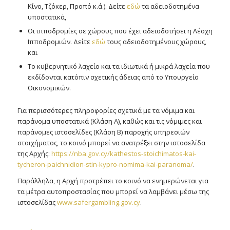
Κίνο, Τζόκερ, Προπό κ.ά.). Δείτε
εδώ
τα αδειοδοτημένα
υποστατικά,
Οι ιπποδρομίες σε χώρους που έχει αδειοδοτήσει η Λέσχη
Ιπποδρομιών. Δείτε
εδώ
τους αδειοδοτημένους χώρους,
και
Το κυβερνητικό λαχείο και τα ιδιωτικά ή μικρά λαχεία που
εκδίδονται κατόπιν σχετικής άδειας από το Υπουργείο
Οικονομικών.
Για περισσότερες πληροφορίες σχετικά με τα νόμιμα και
παράνομα υποστατικά (Κλάση Α), καθώς και τις νόμιμες και
παράνομες ιστοσελίδες (Κλάση Β) παροχής υπηρεσιών
στοιχήματος, το κοινό μπορεί να ανατρέξει στην ιστοσελίδα
της Αρχής:
https://nba.gov.cy/kathestos-stoichimatos-kai-
tycheron-paichnidion-stin-kypro-nomima-kai-paranoma/
.
Παράλληλα, η Αρχή προτρέπει το κοινό να ενημερώνεται για
τα μέτρα αυτοπροστασίας που μπορεί να λαμβάνει μέσω της
ιστοσελίδας
www.safergambling.gov.cy
.