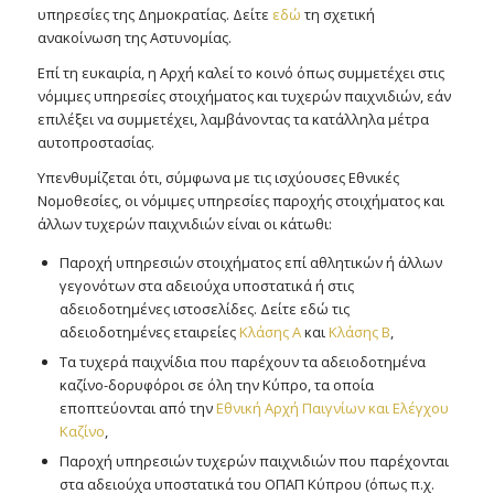
υπηρεσίες της Δημοκρατίας. Δείτε
εδώ
τη σχετική
ανακοίνωση της Αστυνομίας.
Επί τη ευκαιρία, η Αρχή καλεί το κοινό όπως συμμετέχει στις
νόμιμες υπηρεσίες στοιχήματος και τυχερών παιχνιδιών, εάν
επιλέξει να συμμετέχει, λαμβάνοντας τα κατάλληλα μέτρα
αυτοπροστασίας.
Υπενθυμίζεται ότι, σύμφωνα με τις ισχύουσες Εθνικές
Νομοθεσίες, οι νόμιμες υπηρεσίες παροχής στοιχήματος και
άλλων τυχερών παιχνιδιών είναι οι κάτωθι:
Παροχή υπηρεσιών στοιχήματος επί αθλητικών ή άλλων
γεγονότων στα αδειούχα υποστατικά ή στις
αδειοδοτημένες ιστοσελίδες. Δείτε εδώ τις
αδειοδοτημένες εταιρείες
Κλάσης Α
και
Κλάσης Β
,
Τα τυχερά παιχνίδια που παρέχουν τα αδειοδοτημένα
καζίνο-δορυφόροι σε όλη την Κύπρο, τα οποία
εποπτεύονται από την
Εθνική Αρχή Παιγνίων και Ελέγχου
Καζίνο
,
Παροχή υπηρεσιών τυχερών παιχνιδιών που παρέχονται
στα αδειούχα υποστατικά του ΟΠΑΠ Κύπρου (όπως π.χ.