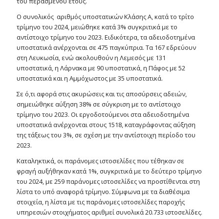
του περασμένου έτους.
Ο συνολικός αριθμός υποστατικών Κλάσης Α, κατά το τρίτο
τρίμηνο του 2024, μειώθηκε κατά 3% συγκριτικά με το
αντίστοιχο τρίμηνο του 2023. Ειδικότερα, τα αδειοδοτημένα
υποστατικά ανέρχονται σε 475 παγκύπρια. Τα 167 εδρεύουν
στη Λευκωσία, ενώ ακολουθούν η Λεμεσός με 131
υποστατικά, η Λάρνακα με 90 υποστατικά, η Πάφος με 52
υποστατικά και η Αμμόχωστος με 35 υποστατικά.
Σε ό,τι αφορά στις ακυρώσεις και τις αποσύρσεις αδειών,
σημειώθηκε αύξηση 38% σε σύγκριση με το αντίστοιχο
τρίμηνο του 2023. Οι εργοδοτούμενοι στα αδειοδοτημένα
υποστατικά ανέρχονται στους 1518, καταγράφοντας αύξηση
της τάξεως του 3%, σε σχέση με την αντίστοιχη περίοδο του
2023.
Καταληκτικά, οι παράνομες ιστοσελίδες που τέθηκαν σε
φραγή αυξήθηκαν κατά 1%, συγκριτικά με το δεύτερο τρίμηνο
του 2024, με 259 παράνομες ιστοσελίδες να προστίθενται στη
λίστα το υπό αναφορά τρίμηνο. Σύμφωνα με τα διαθέσιμα
στοιχεία, η λίστα με τις παράνομες ιστοσελίδες παροχής
υπηρεσιών στοιχήματος αριθμεί συνολικά 20.733 ιστοσελίδες.