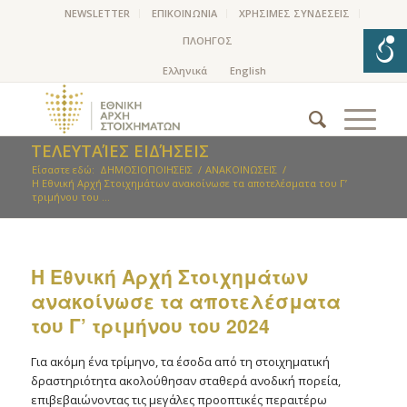
NEWSLETTER
ΕΠΙΚΟΙΝΩΝΙΑ
ΧΡΗΣΙΜΕΣ ΣΥΝΔΕΣΕΙΣ
ΠΛΟΗΓΟΣ
ΤΕΛΕΥΤΑΊΕΣ ΕΙΔΉΣΕΙΣ
Είσαστε εδώ:
ΔΗΜΟΣΙΟΠΟΙΗΣΕΙΣ
/
ΑΝΑΚΟΙΝΩΣΕΙΣ
/
Η Εθνική Αρχή Στοιχημάτων ανακοίνωσε τα αποτελέσματα του Γ’
τριμήνου του ...
Η Εθνική Αρχή Στοιχημάτων
ανακοίνωσε τα αποτελέσματα
του Γ’ τριμήνου του 2024
Για ακόμη ένα τρίμηνο, τα έσοδα από τη στοιχηματική
δραστηριότητα ακολούθησαν σταθερά ανοδική πορεία,
επιβεβαιώνοντας τις μεγάλες προοπτικές περαιτέρω