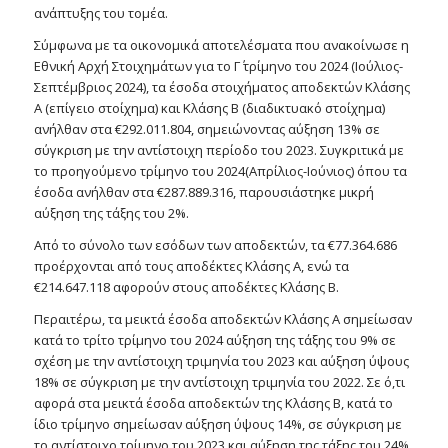
ανάπτυξης του τομέα.
Σύμφωνα με τα οικονομικά αποτελέσματα που ανακοίνωσε η
Εθνική Αρχή Στοιχημάτων για το Γ΄ τρίμηνο του 2024 (Ιούλιος-
Σεπτέμβριος 2024), τα έσοδα στοιχήματος αποδεκτών Κλάσης
Α (επίγειο στοίχημα) και Κλάσης Β (διαδικτυακό στοίχημα)
ανήλθαν στα €292.011.804, σημειώνοντας αύξηση 13% σε
σύγκριση με την αντίστοιχη περίοδο του 2023. Συγκριτικά με
το προηγούμενο τρίμηνο του 2024(Απρίλιος-Ιούνιος) όπου τα
έσοδα ανήλθαν στα €287.889.316, παρουσιάστηκε μικρή
αύξηση της τάξης του 2%.
Από το σύνολο των εσόδων των αποδεκτών, τα €77.364.686
προέρχονται από τους αποδέκτες Κλάσης Α, ενώ τα
€214.647.118 αφορούν στους αποδέκτες Κλάσης Β.
Περαιτέρω, τα μεικτά έσοδα αποδεκτών Κλάσης Α σημείωσαν
κατά το τρίτο τρίμηνο του 2024 αύξηση της τάξης του 9% σε
σχέση με την αντίστοιχη τριμηνία του 2023 και αύξηση ύψους
18% σε σύγκριση με την αντίστοιχη τριμηνία του 2022. Σε ό,τι
αφορά στα μεικτά έσοδα αποδεκτών της Κλάσης Β, κατά το
ίδιο τρίμηνο σημείωσαν αύξηση ύψους 14%, σε σύγκριση με
το αντίστοιχο τρίμηνο του 2023 και αύξηση της τάξης του 24%