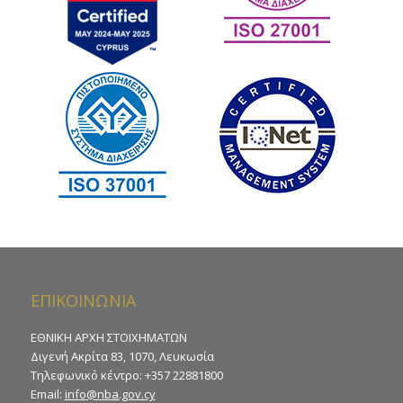
ΕΠΙΚΟΙΝΩΝΙΑ
ΕΘΝΙΚΗ ΑΡΧΗ ΣΤΟΙΧΗΜΑΤΩΝ
Διγενή Ακρίτα 83, 1070, Λευκωσία
Τηλεφωνικό κέντρο: +357 22881800
Email:
info@nba.gov.cy