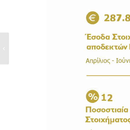
Kατάλογος αδειοδοτημένων
εξουσιοδοτημένων...