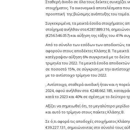
Σταθερή άνοδο σε όλα τους δείκτες συνεχίζει ν
στοιχήματος. Τα οικονομικά αποτελέσματα πο
προοπτική της βιώσιμης ανάπτυξης του τομέα.
Συγκεκριμένα, τα μεικτά έσοδα στοιχήματος απ
στοίχημα) ανήλθαν στα €287.889.316, σημειώνο
(€256.546.057) και αύξηση της τάξης του 41% συγ
Από το σύνολο των εσόδων των αποδεκτών, τα 
αφορούν στους αποδέκτες Κλάσης Β. Τα μεικτά
κατέγραψαν αύξηση 6% συγκριτικά με το δεύτε
τριμηνία του 2022. Τα μεικτά έσοδα αποδεκτών
σε ποσοστό 15%, σε σύγκριση με την αντίστοιχη
με το αντίστοιχο τρίμηνο του 2022.
, Αντίστοιχα, σταθερά ανοδική ήταν και η πορε
2024, αφού ανήλθαν στα €248.662.185, καταγρά
κατά το 2023 και 40% σε σχέση με το δεύτερο τ
Αξίζει να σημειωθεί ότι, το μεγαλύτερο μερίδ
και αυτό το τρίμηνο στους παίκτες Κλάσης Β.
Σε ό,τι αφορά τις αποδοχές στοιχήματος Κλάσης
€39.227.131, σημειώνοντας στο σύνολό τους αύξ