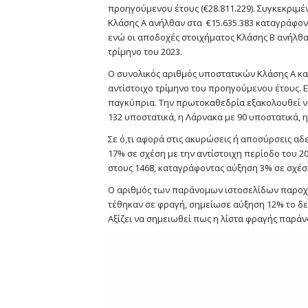
προηγούμενου έτους (€28.811.229). Συγκεκριμέν
Κλάσης Α ανήλθαν στα €15.635.383 καταγράφοντ
ενώ οι αποδοχές στοιχήματος Κλάσης Β ανήλθα
τρίμηνο του 2023.
Ο συνολικός αριθμός υποστατικών Κλάσης Α κατ
αντίστοιχο τρίμηνο του προηγούμενου έτους. Ε
παγκύπρια. Την πρωτοκαθεδρία εξακολουθεί να
132 υποστατικά, η Λάρνακα με 90 υποστατικά, 
Σε ό,τι αφορά στις ακυρώσεις ή αποσύρσεις αδ
17% σε σχέση με την αντίστοιχη περίοδο του 
στους 1468, καταγράφοντας αύξηση 3% σε σχέση
Ο αριθμός των παράνομων ιστοσελίδων παροχή
τέθηκαν σε φραγή, σημείωσε αύξηση 12% το δεύ
Αξίζει να σημειωθεί πως η λίστα φραγής παράν