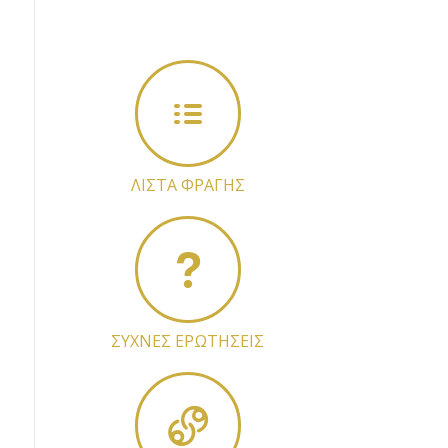
ΛΙΣΤΑ ΦΡΑΓΗΣ
ΣΥΧΝΕΣ ΕΡΩΤΗΣΕΙΣ