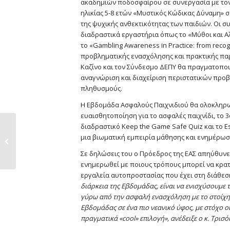
ακαδημιών ποδοσφαίρου σε συνεργασία με τον 
ηλικίας 5-8 ετών «Μυστικός Κώδικας Δύναμη» 
της ψυχικής ανθεκτικότητας των παιδιών. Οι σ
διαδραστικά εργαστήρια όπως το «Μύθοι και Αλ
το «Gambling Awareness in Practice: from reco
προβληματικής ενασχόλησης και πρακτικής παρ
Καζίνο και τον Σύνδεσμο ΔΕΠΥ θα πραγματοποι
αναγνώριση και διαχείριση περιστατικών προβ
πληθυσμούς.
Η Εβδομάδα Ασφαλούς Παιχνιδιού θα ολοκληρω
ευαισθητοποίηση για το ασφαλές παιχνίδι, το 3
διαδραστικό Keep the Game Safe Quiz και το
Kατάλογος αδειοδοτημένων
μια βιωματική εμπειρία μάθησης και ενημέρωσ
εξουσιοδοτημένων...
Σε δηλώσεις του ο Πρόεδρος της ΕΑΣ απηύθυνε 
ενημερωθεί με ποιους τρόπους μπορεί να κρατή
εργαλεία αυτοπροστασίας που έχει στη διάθεσ
διάρκεια της Εβδομάδας, είναι να ενισχύσουμε
γύρω από την ασφαλή ενασχόληση με το στοίχημ
Εβδομάδας σε ένα πιο νεανικό ύφος, με στόχο ο
πραγματικά «cool» επιλογή», ανέδειξε ο κ. Τρισό