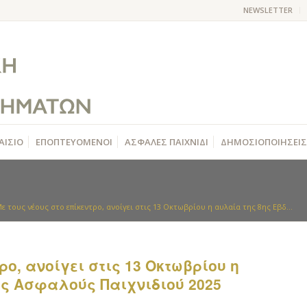
NEWSLETTER
ΑΙΣΙΟ
ΕΠΟΠΤΕΥΟΜΕΝΟΙ
ΑΣΦΑΛΕΣ ΠΑΙΧΝΙΔΙ
ΔΗΜΟΣΙΟΠΟΙΗΣΕΙΣ
ε τους νέους στο επίκεντρο, ανοίγει στις 13 Οκτωβρίου η αυλαία της 8ης Εβδ...
ρο, ανοίγει στις 13 Οκτωβρίου η
ς Ασφαλούς Παιχνιδιού 2025