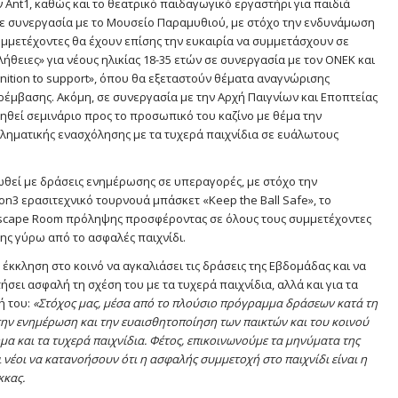
Ant1, καθώς και το θεατρικό παιδαγωγικό εργαστήρι για παιδιά
σε συνεργασία με το Μουσείο Παραμυθιού, με στόχο την ενδυνάμωση
υμμετέχοντες θα έχουν επίσης την ευκαιρία να συμμετάσχουν σε
ήθειες» για νέους ηλικίας 18-35 ετών σε συνεργασία με τον ΟΝΕΚ και
gnition to support», όπου θα εξεταστούν θέματα αναγνώρισης
έμβασης. Ακόμη, σε συνεργασία με την Αρχή Παιγνίων και Εποπτείας
ηθεί σεμινάριο προς το προσωπικό του καζίνο με θέμα την
ληματικής ενασχόλησης με τα τυχερά παιχνίδια σε ευάλωτους
θεί με δράσεις ενημέρωσης σε υπεραγορές, με στόχο την
on3 ερασιτεχνικό τουρνουά μπάσκετ «Keep the Ball Safe», το
 Escape Room πρόληψης προσφέροντας σε όλους τους συμμετέχοντες
ης γύρω από το ασφαλές παιχνίδι.
έκκληση στο κοινό να αγκαλιάσει τις δράσεις της Εβδομάδας και να
σει ασφαλή τη σχέση του με τα τυχερά παιχνίδια, αλλά και για τα
ή του:
«Στόχος μας, μέσα από το πλούσιο πρόγραμμα δράσεων κατά τη
 την ενημέρωση και την ευαισθητοποίηση των παικτών και του κοινού
α και τα τυχερά παιχνίδια. Φέτος, επικοινωνούμε τα μηνύματα της
ι νέοι να κατανοήσουν ότι η ασφαλής συμμετοχή στο παιχνίδι είναι η
κκας.