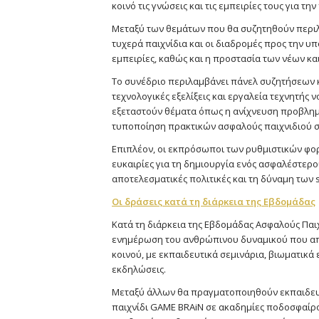
κοινό τις γνώσεις και τις εμπειρίες τους για τ
Μεταξύ των θεμάτων που θα συζητηθούν περιλ
τυχερά παιχνίδια και οι διαδρομές προς την υπ
εμπειρίες, καθώς και η προστασία των νέων 
Το συνέδριο περιλαμβάνει πάνελ συζητήσεων κα
τεχνολογικές εξελίξεις και εργαλεία τεχνητής 
εξεταστούν θέματα όπως η ανίχνευση προβλημα
τυποποίηση πρακτικών ασφαλούς παιχνιδιού 
Επιπλέον, οι εκπρόσωποι των ρυθμιστικών φορέ
ευκαιρίες για τη δημιουργία ενός ασφαλέστερο
αποτελεσματικές πολιτικές και τη δύναμη των
Οι δράσεις κατά τη διάρκεια της Εβδομάδας
Κατά τη διάρκεια της Εβδομάδας Ασφαλούς Παι
ενημέρωση του ανθρώπινου δυναμικού που απα
κοινού, με εκπαιδευτικά σεμινάρια, βιωματικά 
εκδηλώσεις.
Μεταξύ άλλων θα πραγματοποιηθούν εκπαιδευτ
παιχνίδι GAME BRAiN σε ακαδημίες ποδοσφαίρο