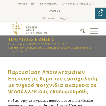
NEWSLETTER
ΕΠΙΚΟΙΝΩΝΙΑ
ΧΡΗΣΙΜΕΣ ΣΥΝΔΕΣΕΙΣ
ΠΛΟΗΓΟΣ
ΤΕΛΕΥΤΑΊΕΣ ΕΙΔΉΣΕΙΣ
Είσαστε εδώ:
ΔΗΜΟΣΙΟΠΟΙΗΣΕΙΣ
/
ΕΡΕΥΝΕΣ
/
Παρουσίαση Αποτελεσμάτων Έρευνας με θέμα την ενασχόληση με
τυχερά παιχνίδια ...
Παρουσίαση Αποτελεσμάτων
Έρευνας με θέμα την ενασχόληση
με τυχερά παιχνίδια ανάμεσα σε
νεοσύλλεκτους εθνοφρουρούς
Η Εθνική Αρχή Στοιχημάτων παρουσίασε τα αποτελέσματα
ποσοτικής έρευνας που διενεργήθηκε με θέμα την