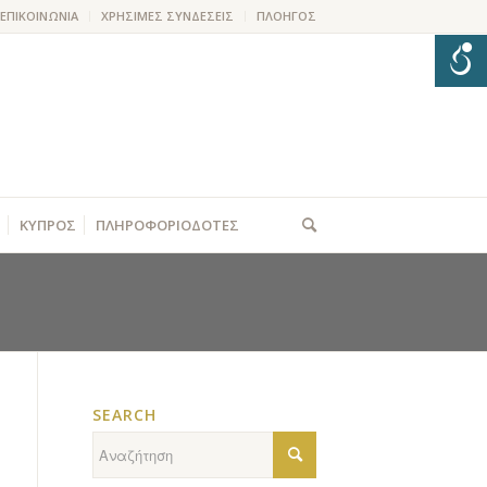
ΕΠΙΚΟΙΝΩΝΙΑ
ΧΡΗΣΙΜΕΣ ΣΥΝΔΕΣΕΙΣ
ΠΛΟΗΓΟΣ
ΚΥΠΡΟΣ
ΠΛΗΡΟΦΟΡΙΟΔΟΤΕΣ
SEARCH