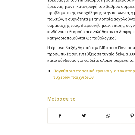
έρευνας για τον επηρεασμό, τη συμπεριφορά κ
έρευνας ήταν η καταγραφή του βαθμού συμμετο
προβληματικής ενασχόλησης στην κοινωνία, η
παικτών, η συχνότητα με την οποία ασχολούντα
συμμετοχής τους. Διερευνήθηκαν, επίσης, οι γν
κινδύνους εθισμού και αναλύθηκαν τα διαφορε
κατηγοριοποιούνται ως παθολογικοί.
Η έρευνα διεξήχθη από την IMR και το Πανεπισ
προσωπικές συνεντεύξεις σε τυχαίο δείγμα 3.00
κάτω σύνδεσμο για να δείτε ολοκληρωμένα τα 
Παγκύπρια ποσοτική έρευνα για τον επη
τυχερών παιχνιδιών
Μοίρασε το