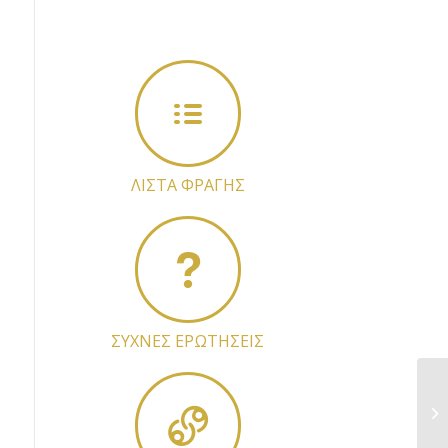
ΛΙΣΤΑ ΦΡΑΓΗΣ
ΣΥΧΝΕΣ ΕΡΩΤΗΣΕΙΣ
Ο
ΠΟ