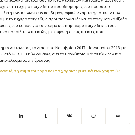
αι τα χαρακτηριστικά των χρηστών τυχερών παιχνιδιών. Στόχοι της
χής στα τυχερά παιχνίδια, ο προσδιορισμός του ποσοστού
 μελέτη των κοινωνικών και δημογραφικών χαρακτηριστικών των
ι με το τυχερό παιχνίδι, ο προϋπολογισμός και τα πραγματικά έξοδα
ώσεις του κοινού για το νόμιμο και παράνομο παιχνίδι και τους
τικά προφίλ των παικτών, με έμφαση στους παίκτες που
τήμιο Λευκωσίας, το διάστημα Νοεμβρίου 2017 – Ιανουαρίου 2018, με
0 ατόμων, 15 ετών και άνω, ανά το Παγκύπριο. Κάντε κλικ τον πιο
αποτελέσματα της έρευνας.
ρεασμό, τη συμπεριφορά και τα χαρακτηριστικά των χρηστών