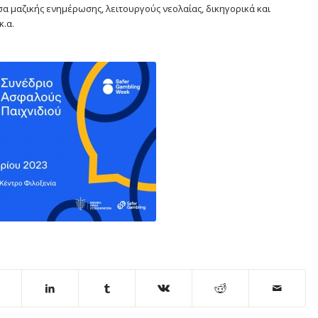
α μαζικής ενημέρωσης, λειτουργούς νεολαίας, δικηγορικά και
κ.α.