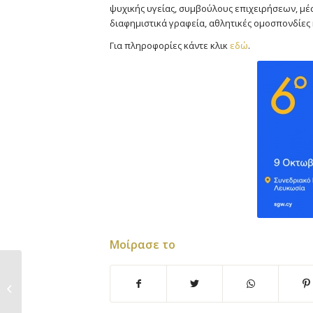
ψυχικής υγείας, συμβούλους επιχειρήσεων, μέσ
διαφημιστικά γραφεία, αθλητικές ομοσπονδίες 
Για πληροφορίες κάντε κλικ
εδώ
.
Μοίρασε το
Νόμιμα και Παράνομα Τυχερά
Παιχνίδια στην...