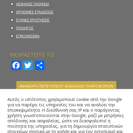
ΑΣΦΑΛΕΣ ΠΑΙΧΝΙΔΙ
ΧΡΗΣΙΜΕΣ ΣΥΝΔΕΣΕΙΣ
ΣΥΧΝΕΣ ΕΡΩΤΗΣΕΙΣ
ΠΛΟΗΓΟΣ
ΕΠΙΚΟΙΝΩΝΙΑ
ΜΟΙΡΑΣΤΕΙΤΕ ΤΟ
Facebook
Twitter
Μοιραστείτε
ΑΝΑΦΟΡΑ ΠΕΡΙΣΤΑΤΙΚΟΥ ΑΣΦΑΛΕΙΑΣ ΠΛΗΡΟΦΟΡΙΩΝ
ΚΑΤΑΓΓΕΛΙΑ ΠΑΡΑΝΟΜΗΣ ΣΤΟΙΧΗΜΑΤΙΚΗΣ
Αυτός ο ιστότοπος χρησιμοποιεί cookie από την Google
ΔΡΑΣΤΗΡΙΟΤΗΤΑΣ
για να παρέχει τις υπηρεσίες του και να αναλύει την
επισκεψιμότητα. Η διεύθυνσή σας IP και ο παράγοντας
ΗΛΕΚΤΡΟΝΙΚΗ ΦΟΡΜΑ ΥΠΟΒΟΛΗΣ ΑΝΑΦΟΡΑΣ –
χρήστη γνωστοποιούνται στην Google, μαζί με μετρήσεις
WHISTLEBLOWING
απόδοσης και ασφαλείας, ώστε να διασφαλιστεί η
ποιότητα της υπηρεσίας, για τη δημιουργία στατιστικών
στοιχείων σχετικά με τη χρήση και για τον εντοπισμό και