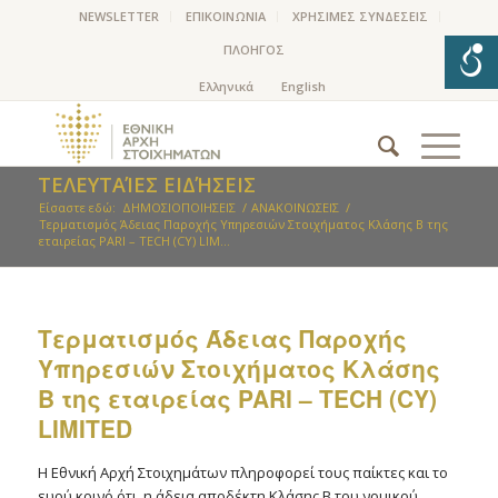
NEWSLETTER
ΕΠΙΚΟΙΝΩΝΙΑ
ΧΡΗΣΙΜΕΣ ΣΥΝΔΕΣΕΙΣ
ΠΛΟΗΓΟΣ
ΤΕΛΕΥΤΑΊΕΣ ΕΙΔΉΣΕΙΣ
Είσαστε εδώ:
ΔΗΜΟΣΙΟΠΟΙΗΣΕΙΣ
/
ΑΝΑΚΟΙΝΩΣΕΙΣ
/
Τερματισμός Άδειας Παροχής Υπηρεσιών Στοιχήματος Κλάσης Β της
εταιρείας PARI – TECH (CY) LIM...
Τερματισμός Άδειας Παροχής
Υπηρεσιών Στοιχήματος Κλάσης
Β της εταιρείας PARI – TECH (CY)
LIMITED
Η Εθνική Αρχή Στοιχημάτων πληροφορεί τους παίκτες και το
ευρύ κοινό ότι, η άδεια αποδέκτη Κλάσης Β του νομικού