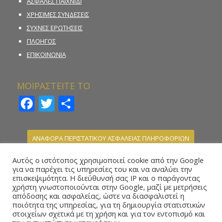
ΑΣΦΑΛΕΣ ΠΑΙΧΝΙΔΙ
ΧΡΗΣΙΜΕΣ ΣΥΝΔΕΣΕΙΣ
ΣΥΧΝΕΣ ΕΡΩΤΗΣΕΙΣ
ΠΛΟΗΓΟΣ
ΕΠΙΚΟΙΝΩΝΙΑ
ΜΟΙΡΑΣΤΕΙΤΕ ΤΟ
Facebook
Twitter
Μοιραστείτε
ΑΝΑΦΟΡΑ ΠΕΡΙΣΤΑΤΙΚΟΥ ΑΣΦΑΛΕΙΑΣ ΠΛΗΡΟΦΟΡΙΩΝ
ΚΑΤΑΓΓΕΛΙΑ ΠΑΡΑΝΟΜΗΣ ΣΤΟΙΧΗΜΑΤΙΚΗΣ
Αυτός ο ιστότοπος χρησιμοποιεί cookie από την Google
ΔΡΑΣΤΗΡΙΟΤΗΤΑΣ
για να παρέχει τις υπηρεσίες του και να αναλύει την
επισκεψιμότητα. Η διεύθυνσή σας IP και ο παράγοντας
ΗΛΕΚΤΡΟΝΙΚΗ ΦΟΡΜΑ ΥΠΟΒΟΛΗΣ ΑΝΑΦΟΡΑΣ –
χρήστη γνωστοποιούνται στην Google, μαζί με μετρήσεις
WHISTLEBLOWING
απόδοσης και ασφαλείας, ώστε να διασφαλιστεί η
ποιότητα της υπηρεσίας, για τη δημιουργία στατιστικών
στοιχείων σχετικά με τη χρήση και για τον εντοπισμό και