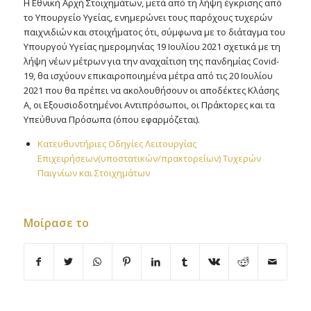
Η Εθνική Αρχή Στοιχημάτων, μετά από τη λήψη έγκρισης από
το Υπουργείο Υγείας, ενημερώνει τους παρόχους τυχερών
παιχνιδιών και στοιχήματος ότι, σύμφωνα με το διάταγμα του
Υπουργού Υγείας ημερομηνίας 19 Ιουλίου 2021 σχετικά με τη
λήψη νέων μέτρων για την αναχαίτιση της πανδημίας Covid-
19, θα ισχύουν επικαιροποιημένα μέτρα από τις 20 Ιουλίου
2021 που θα πρέπει να ακολουθήσουν οι αποδέκτες Κλάσης
Α, οι Εξουσιοδοτημένοι Αντιπρόσωποι, οι Πράκτορες και τα
Υπεύθυνα Πρόσωπα (όπου εφαρμόζεται).
Κατευθυντήριες Οδηγίες Λειτουργίας
Επιχειρήσεων(υποστατικών/πρακτορείων) Τυχερών
Παιγνίων και Στοιχημάτων
Μοίρασε το