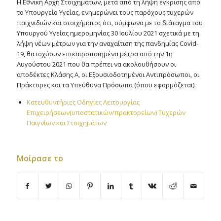
Η Εθνική Αρχή Στοιχημάτων, μετά από τη λήψη έγκρισης από
το Υπουργείο Υγείας, ενημερώνει τους παρόχους τυχερών
παιχνιδιών και στοιχήματος ότι, σύμφωνα με το διάταγμα του
Υπουργού Υγείας ημερομηνίας 30 Ιουλίου 2021 σχετικά με τη
λήψη νέων μέτρων για την αναχαίτιση της πανδημίας Covid-
19, θα ισχύουν επικαιροποιημένα μέτρα από την 1η
Αυγούστου 2021 που θα πρέπει να ακολουθήσουν οι
αποδέκτες Κλάσης Α, οι Εξουσιοδοτημένοι Αντιπρόσωποι, οι
Πράκτορες και τα Υπεύθυνα Πρόσωπα (όπου εφαρμόζεται).
Κατευθυντήριες Οδηγίες Λειτουργίας
Επιχειρήσεων(υποστατικών/πρακτορείων) Τυχερών
Παιγνίων και Στοιχημάτων
Μοίρασε το