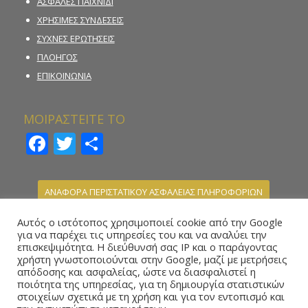
ΑΣΦΑΛΕΣ ΠΑΙΧΝΙΔΙ
ΧΡΗΣΙΜΕΣ ΣΥΝΔΕΣΕΙΣ
ΣΥΧΝΕΣ ΕΡΩΤΗΣΕΙΣ
ΠΛΟΗΓΟΣ
ΕΠΙΚΟΙΝΩΝΙΑ
ΜΟΙΡΑΣΤΕΙΤΕ ΤΟ
Facebook
Twitter
Μοιραστείτε
ΑΝΑΦΟΡΑ ΠΕΡΙΣΤΑΤΙΚΟΥ ΑΣΦΑΛΕΙΑΣ ΠΛΗΡΟΦΟΡΙΩΝ
ΚΑΤΑΓΓΕΛΙΑ ΠΑΡΑΝΟΜΗΣ ΣΤΟΙΧΗΜΑΤΙΚΗΣ
Αυτός ο ιστότοπος χρησιμοποιεί cookie από την Google
ΔΡΑΣΤΗΡΙΟΤΗΤΑΣ
για να παρέχει τις υπηρεσίες του και να αναλύει την
επισκεψιμότητα. Η διεύθυνσή σας IP και ο παράγοντας
ΗΛΕΚΤΡΟΝΙΚΗ ΦΟΡΜΑ ΥΠΟΒΟΛΗΣ ΑΝΑΦΟΡΑΣ –
χρήστη γνωστοποιούνται στην Google, μαζί με μετρήσεις
WHISTLEBLOWING
απόδοσης και ασφαλείας, ώστε να διασφαλιστεί η
ποιότητα της υπηρεσίας, για τη δημιουργία στατιστικών
στοιχείων σχετικά με τη χρήση και για τον εντοπισμό και