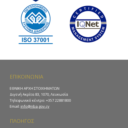
ΕΠΙΚΟΙΝΩΝΙΑ
ΕΘΝΙΚΗ ΑΡΧΗ ΣΤΟΙΧΗΜΑΤΩΝ
Διγενή Ακρίτα 83, 1070, Λευκωσία
Τηλεφωνικό κέντρο: +357 22881800
Email:
info@nba.gov.cy
ΠΛΟΗΓΟΣ