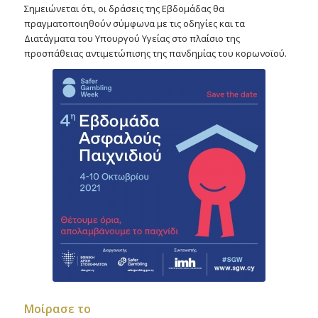
Σημειώνεται ότι, οι δράσεις της Εβδομάδας θα
πραγματοποιηθούν σύμφωνα με τις οδηγίες και τα
Διατάγματα του Υπουργού Υγείας στο πλαίσιο της
προσπάθειας αντιμετώπισης της πανδημίας του κορωνοϊού.
Μοίρασε το