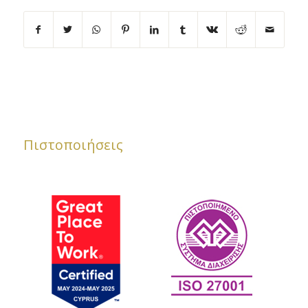
Πιστοποιήσεις