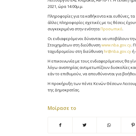
Λειτουργού ΕΑΣ Κλίμακας Α8-10-11. Η τελική η
2021, ώρα 14:00μ.μ.
Πληροφορίες για τα καθήκοντα και ευθύνες, τα
άλλες πληροφορίες σχετικές με τις θέσεις έχου
συγκεκριμένα στην ενότητα
Προσωπικό
.
Οι ενδιαφερόμενοι δύνανται να υποβάλουν την 
Στοιχημάτων στη διεύθυνση
www.nba.gov.cy
. 
ταχυδρομείου στη διεύθυνση
hr@nba.gov.cy
ή 
Η επικοινωνία με τους ενδιαφερόμενους θα γί
λόγω αναπηρίας αντιμετωπίζουν δυσκολίες κα
εάν το επιθυμούν, να απευθύνονται για βοήθε
Η προκήρυξη των πέντε Κενών Θέσεων Λειτουρ
της Δημοκρατίας.
Μοίρασε το