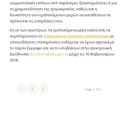
νομιμοποίηση εσόδων από παράνομες δραστηριότητες ή για
τη χρηματοδότηση της τρομοκρατίας, καθώς και η
δυνατότητα των εμπλεκόμενων μερών να καταθέσουν τα
σχόλια και τις εισηγήσεις τους.
Ως εκ των ανωτέρων, τα εμπλεκόμενα μέρη καλούνται να
συμπληρώσουν το
παρεχόμενο πρότυπο απαντήσεων
με
οποιεσδήποτε επισημάνσεις ενδέχεται να έχουν σχετικά με
το παρόν έγγραφο και να το υποβάλουν στην ηλεκτρονική
διεύθυνση
directives@nba.gov.cy
μέχρι τις 16 Φεβρουαρίου
2018.
1
2
3
Page 2 of 3