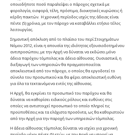
οποιοδήποτε ποσό παραλείψει ο πάροχος σχετικά με
φορολογία, εισφορά, τέλη, πρόστιμα, διοικητικές κυρώσεις ή
κέρδη παικτών. Η χρονική περίοδος ισχύς της άδειας είναι
πέντε (5) χρόνια, με τον πάροχο να καταβάλλει ετήσιο τέλος
λειτουργίας.
Σημαντική απόκλιση από το πλαίσιο του περί Στοιχημάτων
Νόμου 2012, είναι η απουσία της ιδιότητας εξουσιοδοτημένου
αντιπροσώπου, με την Αρχή να δύναται να εκδώσει μόνο
άδεια παρόχου τόμπολας και άδεια αίθουσας. Ουσιαστικά, η
διεξαγωγή των υπηρεσιών θα πραγματοποιείται
αποκλειστικά από τον πάροχο, ο οποίος θα εργοδοτεί το
σύνολο του προσωπικού και θα φέρει αποκλειστική ευθύνη
για όλα τα τεκταινόμενα εντός της αίθουσας.
Η Αρχή, θα εγκρίνει το προσωπικό του παρόχου και θα
δύναται να καθορίσει ειδικούς ρόλους και ευθύνες στις
οποίες να αντιστοιχεί προσωπικό το οποίο πληροί τις
προϋποθέσεις και τα ελάχιστα προσόντα, ως θα καθοριστούν
από την Αρχή για την παροχή των υπηρεσιών τόμπολας.
Η άδεια αίθουσας τόμπολας δύναται να ισχύει για χρονική
περίοδο μέχρι πέντε (5) ετών, με την Αρχή να μπορεί να