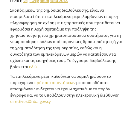
είναι η
23
Φεβρουαρίου 2018.
Σκοπός, μέσω της δημόσιας διαβούλευσης, είναι να
διασφαλιστεί ότι τα εμπλεκόμενα μέρη λαμβάνουν επαρκή
πληροφόρηση σε σχέση με τις πρακτικές που προτίθεται να
εφαρμόσει η Αρχή σχετικά με την πρόληψη της
χρησιμοποίησης του χρηματοπιστωτικού συστήματος για τη
νομιμοποίηση εσόδων από παράνομες δραστηριότητες ή για
τη χρηματοδότηση της τρομοκρατίας, καθώς και η
δυνατότητα των εμπλεκόμενων μερών να καταθέσουν τα
σχόλια και τις εισηγήσεις τους. Το έγγραφο διαβούλευσης
βρίσκεται
εδώ.
Τα εμπλεκόμενα μέρη καλούνται να συμπληρώσουν το
παρεχόμενο
πρότυπο απαντήσεων
με οποιεσδήποτε
επισημάνσεις ενδέχεται να έχουν σχετικά με το παρόν
έγγραφο και να το υποβάλουν στην ηλεκτρονική διεύθυνση
directives@nba.gov.cy