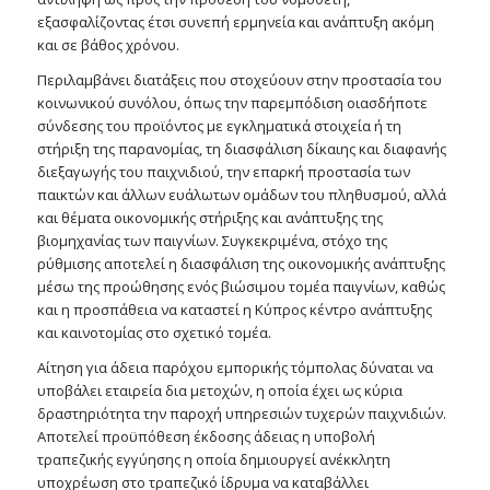
εξασφαλίζοντας έτσι συνεπή ερμηνεία και ανάπτυξη ακόμη
και σε βάθος χρόνου.
Περιλαμβάνει διατάξεις που στοχεύουν στην προστασία του
κοινωνικού συνόλου, όπως την παρεμπόδιση οιασδήποτε
σύνδεσης του προϊόντος με εγκληματικά στοιχεία ή τη
στήριξη της παρανομίας, τη διασφάλιση δίκαιης και διαφανής
διεξαγωγής του παιχνιδιού, την επαρκή προστασία των
παικτών και άλλων ευάλωτων ομάδων του πληθυσμού, αλλά
και θέματα οικονομικής στήριξης και ανάπτυξης της
βιομηχανίας των παιγνίων. Συγκεκριμένα, στόχο της
ρύθμισης αποτελεί η διασφάλιση της οικονομικής ανάπτυξης
μέσω της προώθησης ενός βιώσιμου τομέα παιγνίων, καθώς
και η προσπάθεια να καταστεί η Κύπρος κέντρο ανάπτυξης
και καινοτομίας στο σχετικό τομέα.
Αίτηση για άδεια παρόχου εμπορικής τόμπολας δύναται να
υποβάλει εταιρεία δια μετοχών, η οποία έχει ως κύρια
δραστηριότητα την παροχή υπηρεσιών τυχερών παιχνιδιών.
Αποτελεί προϋπόθεση έκδοσης άδειας η υποβολή
τραπεζικής εγγύησης η οποία δημιουργεί ανέκκλητη
υποχρέωση στο τραπεζικό ίδρυμα να καταβάλλει