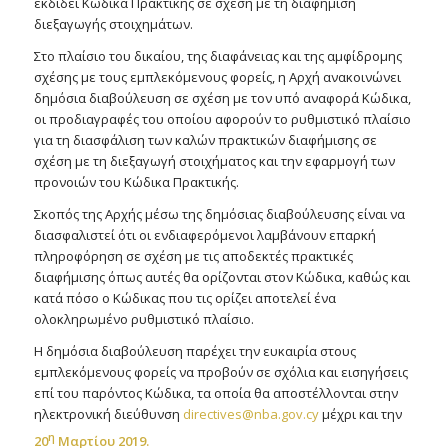
εκδίδει Κώδικα Πρακτικής σε σχέση με τη διαφήμιση
διεξαγωγής στοιχημάτων.
Στο πλαίσιο του δικαίου, της διαφάνειας και της αμφίδρομης
σχέσης με τους εμπλεκόμενους φορείς, η Αρχή ανακοινώνει
δημόσια διαβούλευση σε σχέση με τον υπό αναφορά Κώδικα,
οι προδιαγραφές του οποίου αφορούν το ρυθμιστικό πλαίσιο
για τη διασφάλιση των καλών πρακτικών διαφήμισης σε
σχέση με τη διεξαγωγή στοιχήματος και την εφαρμογή των
προνοιών του Κώδικα Πρακτικής.
Σκοπός της Αρχής μέσω της δημόσιας διαβούλευσης είναι να
διασφαλιστεί ότι οι ενδιαφερόμενοι λαμβάνουν επαρκή
πληροφόρηση σε σχέση με τις αποδεκτές πρακτικές
διαφήμισης όπως αυτές θα ορίζονται στον Κώδικα, καθώς και
κατά πόσο ο Κώδικας που τις ορίζει αποτελεί ένα
ολοκληρωμένο ρυθμιστικό πλαίσιο.
Η δημόσια διαβούλευση παρέχει την ευκαιρία στους
εμπλεκόμενους φορείς να προβούν σε σχόλια και εισηγήσεις
επί του παρόντος Κώδικα, τα οποία θα αποστέλλονται στην
ηλεκτρονική διεύθυνση
directives@nba.gov.cy
μέχρι και την
η
20
Μαρτίου 2019.