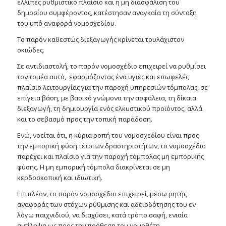
ελλιπές ρυθμιστικό πλαίσιο και η μη διασφάλιση του
δημοσίου συμφέροντος, κατέστησαν αναγκαία τη σύνταξη
του υπό αναφορά νομοσχεδίου.
Το παρόν καθεστώς διεξαγωγής κρίνεται τουλάχιστον
σκιώδες.
Σε αντιδιαστολή, το παρόν νομοσχέδιο επιχειρεί να ρυθμίσει
τον τομέα αυτό, εφαρμόζοντας ένα υγιές και επωφελές
πλαίσιο λειτουργίας για την παροχή υπηρεσιών τόμπολας, σε
επίγεια βάση, με βασικό γνώμονα την ασφάλεια, τη δίκαια
διεξαγωγή, τη δημιουργία ενός ελκυστικού προϊόντος, αλλά
και το σεβασμό προς την τοπική παράδοση.
Ενώ, νοείται ότι, η κύρια ροπή του νομοσχεδίου είναι προς
την εμπορική φύση τέτοιων δραστηριοτήτων, το νομοσχέδιο
παρέχει και πλαίσιο για την παροχή τόμπολας μη εμπορικής
φύσης. Η μη εμπορική τόμπολα διακρίνεται σε μη
κερδοσκοπική και ιδιωτική.
Επιπλέον, το παρόν νομοσχέδιο επιχειρεί, μέσω ρητής
αναφοράς των στόχων ρύθμισης και αδειοδότησης του εν
λόγω παιχνιδιού, να διαχύσει, κατά τρόπο σαφή, ενιαία
αντίληψη ως προς την πρόθεση του νομοθέτη,