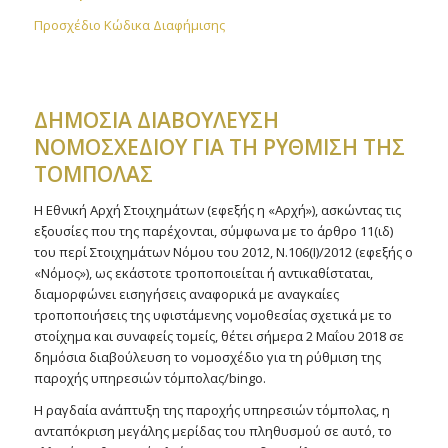
Προσχέδιο Κώδικα Διαφήμισης
ΔΗΜΟΣΙΑ ΔΙΑΒΟΥΛΕΥΣΗ
ΝΟΜΟΣΧΕΔΙΟΥ ΓΙΑ ΤΗ ΡΥΘΜΙΣΗ ΤΗΣ
ΤΟΜΠΟΛΑΣ
Η Εθνική Αρχή Στοιχημάτων (εφεξής η «Αρχή»), ασκώντας τις
εξουσίες που της παρέχονται, σύμφωνα με το άρθρο 11(ιδ)
του περί Στοιχημάτων Νόμου του 2012, Ν.106(Ι)/2012 (εφεξής ο
«Νόμος»), ως εκάστοτε τροποποιείται ή αντικαθίσταται,
διαμορφώνει εισηγήσεις αναφορικά με αναγκαίες
τροποποιήσεις της υφιστάμενης νομοθεσίας σχετικά με το
στοίχημα και συναφείς τομείς, θέτει σήμερα 2 Μαΐου 2018 σε
δημόσια διαβούλευση το νομοσχέδιο για τη ρύθμιση της
παροχής υπηρεσιών τόμπολας/bingo.
Η ραγδαία ανάπτυξη της παροχής υπηρεσιών τόμπολας, η
ανταπόκριση μεγάλης μερίδας του πληθυσμού σε αυτό, το