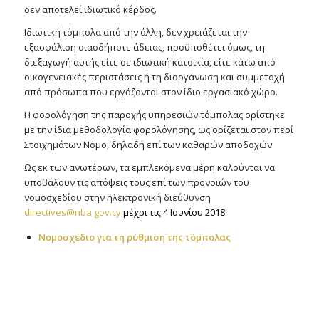
δεν αποτελεί ιδιωτικό κέρδος.
Ιδιωτική τόμπολα από την άλλη, δεν χρειάζεται την
εξασφάλιση οιασδήποτε άδειας, προϋποθέτει όμως, τη
διεξαγωγή αυτής είτε σε ιδιωτική κατοικία, είτε κάτω από
οικογενειακές περιστάσεις ή τη διοργάνωση και συμμετοχή
από πρόσωπα που εργάζονται στον ίδιο εργασιακό χώρο.
Η φορολόγηση της παροχής υπηρεσιών τόμπολας ορίστηκε
με την ίδια μεθοδολογία φορολόγησης, ως ορίζεται στον περί
Στοιχημάτων Νόμο, δηλαδή επί των καθαρών αποδοχών.
Ως εκ των ανωτέρων, τα εμπλεκόμενα μέρη καλούνται να
υποβάλουν τις απόψεις τους επί των προνοιών του
νομοσχεδίου στην ηλεκτρονική διεύθυνση
directives@nba.gov.cy
μέχρι τις 4 Ιουνίου 2018.
Νομοσχέδιο για τη ρύθμιση της τόμπολας