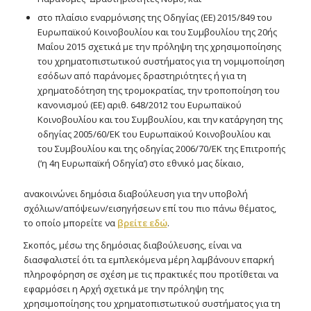
στo πλαίσιο εναρμόνισης της Οδηγίας (ΕΕ) 2015/849 του
Ευρωπαϊκού Κοινοβουλίου και του Συμβουλίου της 20ής
Μαΐου 2015 σχετικά με την πρόληψη της χρησιμοποίησης
του χρηματοπιστωτικού συστήματος για τη νομιμοποίηση
εσόδων από παράνομες δραστηριότητες ή για τη
χρηματοδότηση της τρομοκρατίας, την τροποποίηση του
κανονισμού (ΕΕ) αριθ. 648/2012 του Ευρωπαϊκού
Κοινοβουλίου και του Συμβουλίου, και την κατάργηση της
οδηγίας 2005/60/ΕΚ του Ευρωπαϊκού Κοινοβουλίου και
του Συμβουλίου και της οδηγίας 2006/70/ΕΚ της Επιτροπής
(‘η 4η Ευρωπαϊκή Οδηγία’) στο εθνικό μας δίκαιο,
ανακοινώνει δημόσια διαβούλευση για την υποβολή
σχόλιων/απόψεων/εισηγήσεων επί του πιο πάνω θέματος,
το οποίο μπορείτε να
βρείτε εδώ
.
Σκοπός, μέσω της δημόσιας διαβούλευσης, είναι να
διασφαλιστεί ότι τα εμπλεκόμενα μέρη λαμβάνουν επαρκή
πληροφόρηση σε σχέση με τις πρακτικές που προτίθεται να
εφαρμόσει η Αρχή σχετικά με την πρόληψη της
χρησιμοποίησης του χρηματοπιστωτικού συστήματος για τη