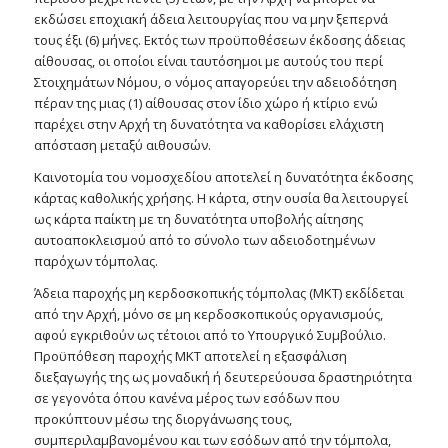
εκδώσει εποχιακή άδεια λειτουργίας που να μην ξεπερνά
τους έξι (6) μήνες. Εκτός των προϋποθέσεων έκδοσης άδειας
αίθουσας, οι οποίοι είναι ταυτόσημοι με αυτούς του περί
Στοιχημάτων Νόμου, ο νόμος απαγορεύει την αδειοδότηση
πέραν της μιας (1) αίθουσας στον ίδιο χώρο ή κτίριο ενώ
παρέχει στην Αρχή τη δυνατότητα να καθορίσει ελάχιστη
απόσταση μεταξύ αιθουσών.
Καινοτομία του νομοσχεδίου αποτελεί η δυνατότητα έκδοσης
κάρτας καθολικής χρήσης. Η κάρτα, στην ουσία θα λειτουργεί
ως κάρτα παίκτη με τη δυνατότητα υποβολής αίτησης
αυτοαποκλεισμού από το σύνολο των αδειοδοτημένων
παρόχων τόμπολας.
Άδεια παροχής μη κερδοσκοπικής τόμπολας (ΜΚΤ) εκδίδεται
από την Αρχή, μόνο σε μη κερδοσκοπικούς οργανισμούς,
αφού εγκριθούν ως τέτοιοι από το Υπουργικό Συμβούλιο.
Προϋπόθεση παροχής ΜΚΤ αποτελεί η εξασφάλιση
διεξαγωγής της ως μοναδική ή δευτερεύουσα δραστηριότητα
σε γεγονότα όπου κανένα μέρος των εσόδων που
προκύπτουν μέσω της διοργάνωσης τους,
συμπεριλαμβανομένου και των εσόδων από την τόμπολα,