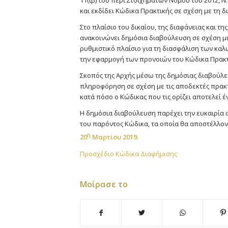
11(ιβ) του περί Στοιχημάτων Νόμου του 2012, Ν.
και εκδίδει Κώδικα Πρακτικής σε σχέση με τη 
Στο πλαίσιο του δικαίου, της διαφάνειας και τ
ανακοινώνει δημόσια διαβούλευση σε σχέση μ
ρυθμιστικό πλαίσιο για τη διασφάλιση των καλ
την εφαρμογή των προνοιών του Κώδικα Πρακτ
Σκοπός της Αρχής μέσω της δημόσιας διαβούλε
πληροφόρηση σε σχέση με τις αποδεκτές πρακτ
κατά πόσο ο Κώδικας που τις ορίζει αποτελεί 
Η δημόσια διαβούλευση παρέχει την ευκαιρία 
του παρόντος Κώδικα, τα οποία θα αποστέλλον
η
20
Μαρτίου 2019.
Προσχέδιο Κώδικα Διαφήμισης
Μοίρασε το