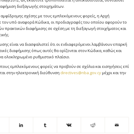
106(Ι)/2012, ως εκάστοτε τροποποιείται ή αντικαθίσταται, συντάσσει
διαφήμιση διεξαγωγής στοιχημάτων.
ης αμφίδρομης σχέσης με τους εμπλεκόμενους φορείς, η Αρχή
ε τον υπό αναφορά Κώδικα, οι προδιαγραφές του οποίου αφορούν το
ών πρακτικών διαφήμισης σε σχέση με τη διεξαγωγή στοιχήματος και
ικής.
υσης είναι να διασφαλιστεί ότι οι ενδιαφερόμενοι λαμβάνουν επαρκή
ικές διαφήμισης όπως αυτές θα ορίζονται στον Κώδικα, καθώς και
ένα ολοκληρωμένο ρυθμιστικό πλαίσιο.
στους εμπλεκόμενους φορείς να προβούν σε σχόλια και εισηγήσεις επί
ται στην ηλεκτρονική διεύθυνση
directives@nba.gov.cy
μέχρι και την