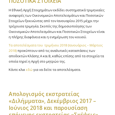
ΠΟΣΟΤΙΚΑ ΣΤΟΙΧΕΙΑ
Η Εθνική Αρχή Στοιχημάτων εκδίδει συστηματικά τριμηνιαίες
αναφορές των Οικονομικών Αποτελεσμάτων και Ποσοτικών
Στοιχείων ξεκινώντας από τον Ιανουαρίου 2015 μέχρι την
τρέχουσα τριμηνία. Σκοπός της δημοσιοποίησης των
Οικονομικών Αποτελεσμάτων και Ποσοτικών Στοιχείων είναι
η πλήρης διαφάνεια και η ενημέρωση του κοινού.
Τα αποτελέσματα του τριμήνου 2018 (Ιανουάριος – Μάρτιος
2018)
προκύπτουν από τις αναλυτικές καταστάσεις των
αποδεκτών Κλάσης Α και Β, καθώς επίσης από τα στοιχεία τα
οποία τηρεί η Αρχή στο μητρώο της.
Κάντε κλικ
εδώ
για να δείτε τα αποτελέσματα.
Απολογισμός εκστρατείας
«Διλήμματα», Δεκέμβριος 2017 –
Ιούνιος 2018 και παρουσίαση
επόμενης εκστρατείας «Σκέψεις»,