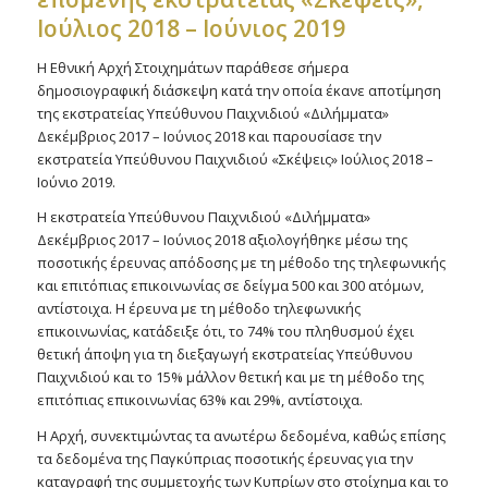
Ιούλιος 2018 – Ιούνιος 2019
Η Εθνική Αρχή Στοιχημάτων παράθεσε σήμερα
δημοσιογραφική διάσκεψη κατά την οποία έκανε αποτίμηση
της εκστρατείας Υπεύθυνου Παιχνιδιού «Διλήμματα»
Δεκέμβριος 2017 – Ιούνιος 2018 και παρουσίασε την
εκστρατεία Υπεύθυνου Παιχνιδιού «Σκέψεις» Ιούλιος 2018 –
Ιούνιο 2019.
Η εκστρατεία Υπεύθυνου Παιχνιδιού «Διλήμματα»
Δεκέμβριος 2017 – Ιούνιος 2018 αξιολογήθηκε μέσω της
ποσοτικής έρευνας απόδοσης με τη μέθοδο της τηλεφωνικής
και επιτόπιας επικοινωνίας σε δείγμα 500 και 300 ατόμων,
αντίστοιχα. Η έρευνα με τη μέθοδο τηλεφωνικής
επικοινωνίας, κατάδειξε ότι, το 74% του πληθυσμού έχει
θετική άποψη για τη διεξαγωγή εκστρατείας Υπεύθυνου
Παιχνιδιού και το 15% μάλλον θετική και με τη μέθοδο της
επιτόπιας επικοινωνίας 63% και 29%, αντίστοιχα.
Η Αρχή, συνεκτιμώντας τα ανωτέρω δεδομένα, καθώς επίσης
τα δεδομένα της Παγκύπριας ποσοτικής έρευνας για την
καταγραφή της συμμετοχής των Κυπρίων στο στοίχημα και το