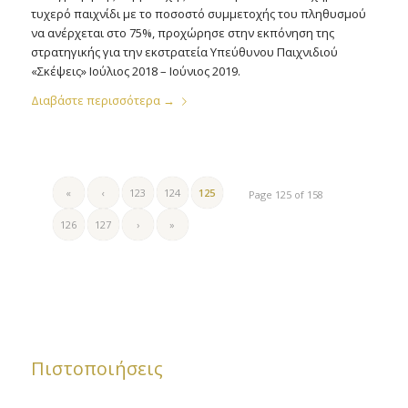
τυχερό παιχνίδι με το ποσοστό συμμετοχής του πληθυσμού
να ανέρχεται στο 75%, προχώρησε στην εκπόνηση της
στρατηγικής για την εκστρατεία Υπεύθυνου Παιχνιδιού
«Σκέψεις» Ιούλιος 2018 – Ιούνιος 2019.
Διαβάστε περισσότερα
→
«
‹
123
124
125
Page 125 of 158
126
127
›
»
Πιστοποιήσεις